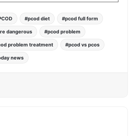
PCOD
pcod diet
pcod full form
ore dangerous
pcod problem
cod problem treatment
pcod vs pcos
oday news