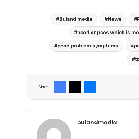
Buland media
News
pcod or pcos which is m
pcod problem symptoms
p
t
Facebook
X
Messenger
Share
bulandmedia
Website