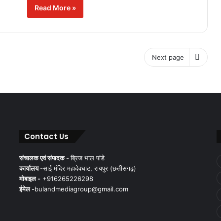
Read More »
Next page
Contact Us
संचालक एवं संपादक -
ब्रिज भाल पांडे
कार्यालय -
साई मंदिर महादेवघाट, रायपुर (छत्तीसगढ़)
मोबाइल -
+916265226298
ईमेल -
bulandmediagroup@gmail.com