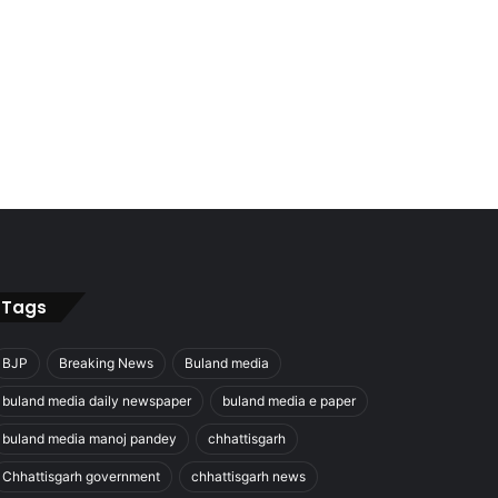
Tags
BJP
Breaking News
Buland media
buland media daily newspaper
buland media e paper
buland media manoj pandey
chhattisgarh
Chhattisgarh government
chhattisgarh news