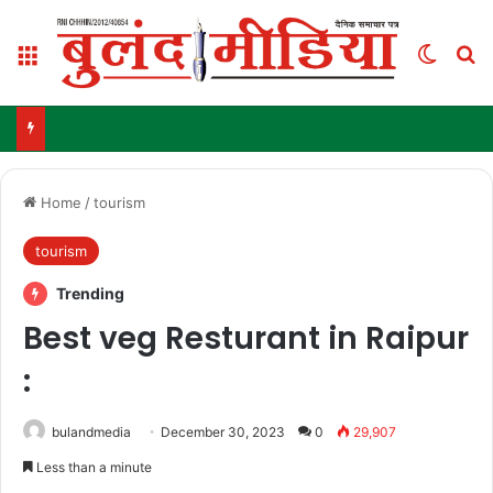
Menu
Switch
Se
Home
/
tourism
tourism
Trending
Best veg Resturant in Raipur
:
bulandmedia
December 30, 2023
0
29,907
Less than a minute