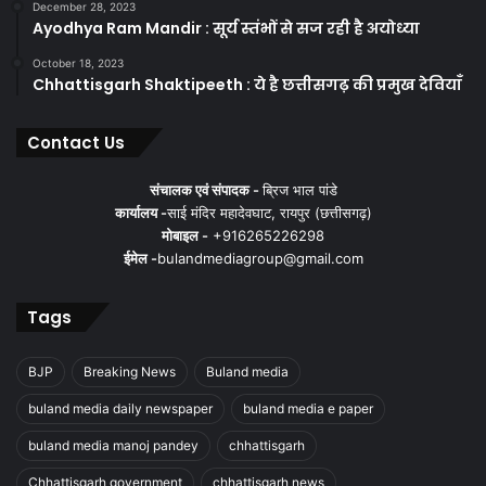
December 28, 2023
Ayodhya Ram Mandir : सूर्य स्तंभों से सज रही है अयोध्या
October 18, 2023
Chhattisgarh Shaktipeeth : ये है छत्तीसगढ़ की प्रमुख देवियाँ
Contact Us
a bhagat tarachand
b bhagat tarachand
संचालक एवं संपादक -
ब्रिज भाल पांडे
b bhagat tarachand hotel
कार्यालय -
साई मंदिर महादेवघाट, रायपुर (छत्तीसगढ़)
मोबाइल -
+916265226298
best cafe in raipur
best food in raipur
ईमेल -
bulandmediagroup@gmail.com
best food raipur
Tags
best non veg restaurants in raipur
BJP
Breaking News
Buland media
best non veg street food in raipur
buland media daily newspaper
buland media e paper
best of raipur
best restaurant in bhilai
buland media manoj pandey
chhattisgarh
Chhattisgarh government
chhattisgarh news
best restaurant in mumbai