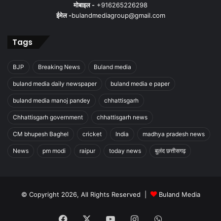
मोबाइल -
+916265226298
ईमेल -
bulandmediagroup@gmail.com
Tags
BJP
Breaking News
Buland media
buland media daily newspaper
buland media e paper
buland media manoj pandey
chhattisgarh
Chhattisgarh government
chhattisgarh news
CM bhupesh Baghel
cricket
India
madhya pradesh news
News
pm modi
raipur
today news
बुलंद छत्तीसगढ़
© Copyright 2026, All Rights Reserved |
Buland Media
Facebook
X
YouTube
Instagram
WhatsApp