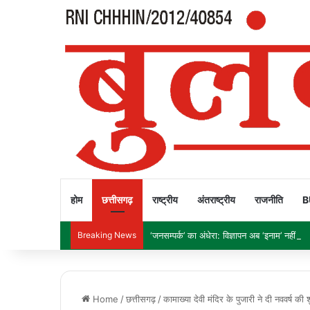
होम
छत्तीसगढ़
राष्ट्रीय
अंतराष्ट्रीय
राजनीति
B
Breaking News
‘जनसम्पर्क’ का अंधेरा: विज्ञापन अब ‘इनाम’ नहीं, ‘हथ
Home
/
छत्तीसगढ़
/
कामाख्या देवी मंदिर के पुजारी ने दी नववर्ष की