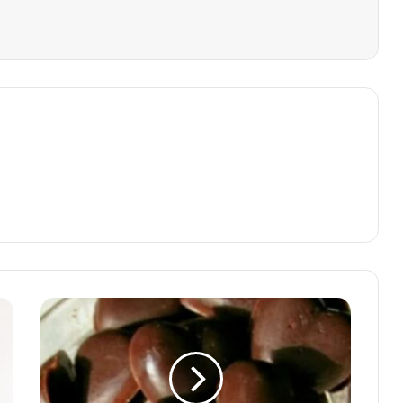
Homemade
Chocolate
Recepie
: