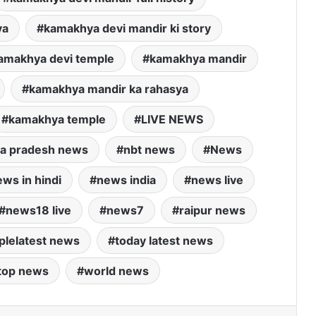
ya
kamakhya devi mandir ki story
amakhya devi temple
kamakhya mandir
kamakhya mandir ka rahasya
kamakhya temple
LIVE NEWS
a pradesh news
nbt news
News
ws in hindi
news india
news live
news18 live
news7
raipur news
plelatest news
today latest news
top news
world news