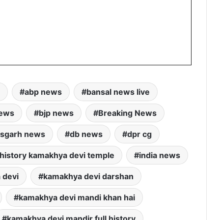
abp news
bansal news live
news
bjp news
Breaking News
isgarh news
db news
dpr cg
history kamakhya devi temple
india news
 devi
kamakhya devi darshan
kamakhya devi mandi khan hai
kamakhya devi mandir full history