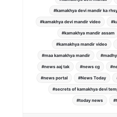
kamakhya devi mandir ka rhs
kamakhya devi mandir video
k
kamakhya mandir assam
kamakhya mandir video
maa kamakhya mandir
madhy
news aaj tak
news cg
ne
news portal
News Today
secrets of kamakhya devi tem
today news