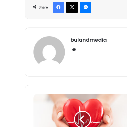
Facebook
X
Messenger
Share
bulandmedia
Website
2024
Health
Benefits
:
नए
साल