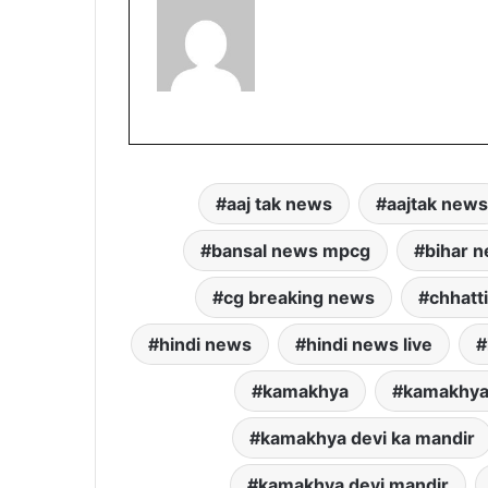
aaj tak news
aajtak news
bansal news mpcg
bihar 
cg breaking news
chhatt
hindi news
hindi news live
kamakhya
kamakhya
kamakhya devi ka mandir
kamakhya devi mandir