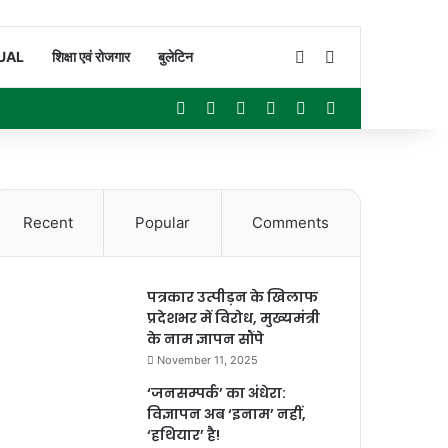
Switch skin
Search for
UAL
शिक्षा एवं रोजगार
बुलेटिन
Facebook
X
YouTube
Instagram
WhatsApp
Sidebar
Recent
Popular
Comments
पत्रकार उत्पीड़न के खिलाफ
प्रदेशभर में विरोध, मुख्यमंत्री
के नाम ज्ञापन सौंपे
November 11, 2025
‘जनसम्पर्क’ का अंधेरा:
विज्ञापन अब ‘इनाम’ नहीं,
‘हथियार’ है!