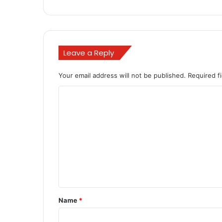
Leave a Reply
Your email address will not be published.
Required f
C
o
m
m
e
n
t
*
Name
*