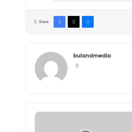
Facebook
X
Messenger
Share
bulandmedia
Website
Gold
Price
2023