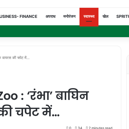
USINESS- FINANCE
अपराध
मनोरंजन
स्वास्थ्य
खेल
SPRIT
 वायरस की चपेट में…
o : ‘रंभा’ बाघिन
 चपेट में…
0
34
2 minutes read