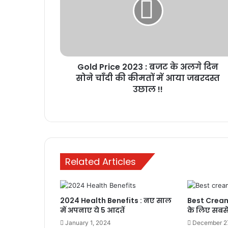
:
बजट
के
अलगे
दिन
सोने
Gold Price 2023 : बजट के अलगे दिन
चाँदी
की
सोने चाँदी की कीमतों में आया जबरदस्त
कीमतों
उछाल !!
में
आया
जबरदस्त
उछाल
!!
Related Articles
2024 Health Benefits : नए साल
Best Creams 
में अपनाए ये 5 आदतें
के लिए सबसे 
January 1, 2024
December 2