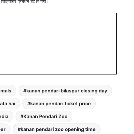
चिड़ियाघर प्रबंधन बंद हो गया।
imals
kanan pendari bilaspur closing day
ata hai
kanan pendari ticket price
edia
Kanan Pendari Zoo
ber
kanan pendari zoo opening time