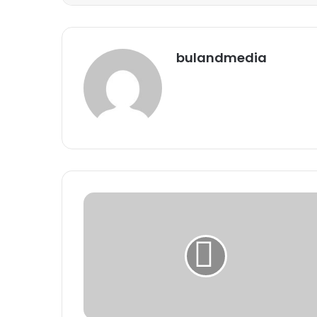
bulandmedia
Website
हरा
सोना
संग्राहकों
को
बैंक
मित्र-
सखियों
से