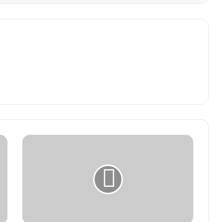
युवा
विधायक
देवेन्द्र
यादव
दिखे
नये
तेवर
व