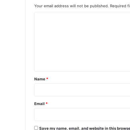
Your email address will not be published.
Required f
C
o
m
m
e
n
t
*
Name
*
Email
*
Save my name, email, and website in this browse