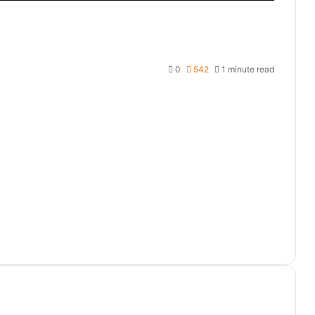
0
542
1 minute read