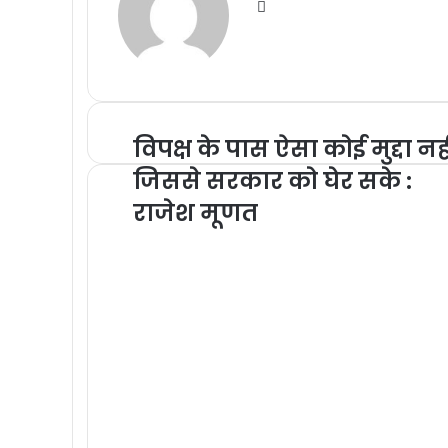
Website
विपक्ष के पास ऐसा कोई मुद्दा नह
विपक्ष
के
जिससे सरकार को घेर सके :
पास
ऐसा
राजेश मूणत
कोई
मुद्दा
नहीं
जिससे
सरकार
को
घेर
सके
:
राजेश
मूणत