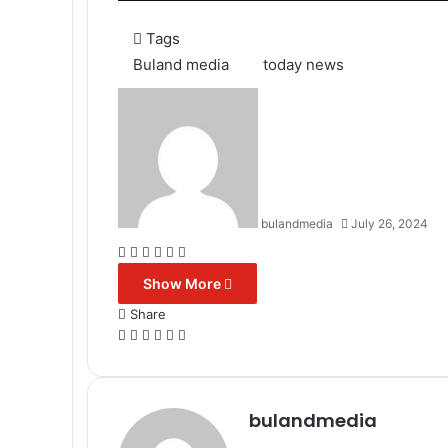
Tags
Buland media
today news
bulandmedia
July 26, 2024
Facebook
X
Messenger
Messenger
WhatsApp
Telegram
Show More
Share
Facebook
X
Messenger
Messenger
WhatsApp
Telegram
bulandmedia