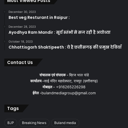
Most Viewed Posts
December 30, 2023
Best veg Resturant in Raipur :
December 28, 2023
BJP
Buland media
India
News
Ayodhya Ram Mandir : सूर्य स्तंभों से सज रही है अयोध्या
October 18, 2023
pm modi
Rishabh Pant Health Update
Chhattisgarh Shaktipeeth : ये है छत्तीसगढ़ की प्रमुख देवियाँ
today news
Contact Us
संचालक एवं संपादक -
ब्रिज भाल पांडे
कार्यालय -
साई मंदिर महादेवघाट, रायपुर (छत्तीसगढ़)
मोबाइल -
+916265226298
ईमेल -
bulandmediagroup@gmail.com
Tags
BJP
Breaking News
Buland media