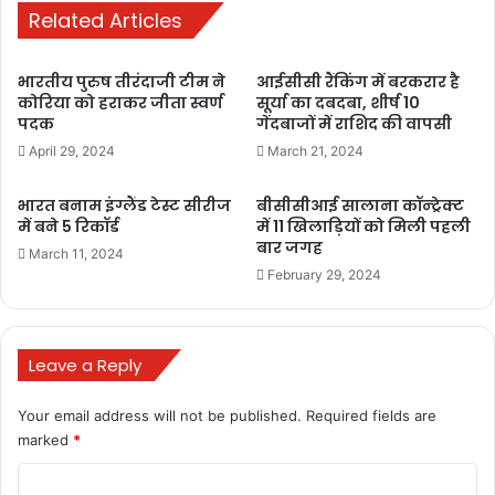
पड़ेंगे
Related Articles
!!
भारतीय पुरुष तीरंदाजी टीम ने
आईसीसी रैंकिंग में बरकरार है
कोरिया को हराकर जीता स्वर्ण
सूर्या का दबदबा, शीर्ष 10
Rishabh Pant Health Update
पदक
गेंदबाजों में राशिद की वापसी
April 29, 2024
March 21, 2024
कार हादसे में ऋषभ के शरीर के कई
हिस्सों में चोट आई Rishabh Pant
भारत बनाम इंग्लैंड टेस्ट सीरीज
बीसीसीआई सालाना कॉन्ट्रेक्ट
में बने 5 रिकॉर्ड
में 11 खिलाड़ियों को मिली पहली
Health Update
बार जगह
March 11, 2024
February 29, 2024
शुक्रवार सुबह क्रिकेटर ऋषभ पंत की कार का एक्सीडेंट हो गया। भीषण कार
हादसे में ऋषभ के शरीर के कई हिस्से जख्मी हो गए। उनके माथे पर दो कट लगे हैं
और प्लास्टिक सर्जरी हुई है।Rishabh Pant Health Update दाहिने घुटने
Leave a Reply
का लिगामेंट टूट गया था। घर्षण दाहिनी कलाई, टखने, पैर के अंगूठे और शरीर के
पिछले हिस्से पर भी होता है।
Your email address will not be published.
Required fields are
marked
*
मैक्स अस्पताल में आर्थोपेडिक, स्पाइन, न्यूरोसर्जन, प्लास्टिक सर्जन और अन्य
C