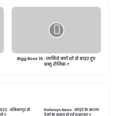
Bigg
Boss
16
:
जानिये
क्यों
शो
से
बाहर
Bigg Boss 16 : जानिये क्यों शो से बाहर हुए
हुए
अब्दु
अब्दु रोजिक ?
रोजिक
?
23 : अंबिकापुर में
Railways News : कोहरे के कारण
ं !!
ट्रेनों के समय में हुई रुकावट !!