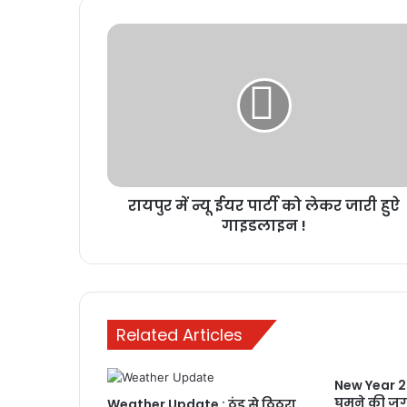
रायपुर
में
न्यू
ईयर
पार्टी
को
लेकर
जारी
हुऐ
रायपुर में न्यू ईयर पार्टी को लेकर जारी हुऐ
गाइडलाइन
!
गाइडलाइन !
Related Articles
New Year 20
घूमने की जगहे
Weather Update : ठंड से ठिठुरा