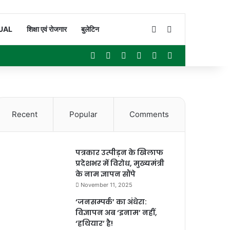
Switch skin
Search for
UAL
शिक्षा एवं रोजगार
बुलेटिन
Facebook
X
YouTube
Instagram
WhatsApp
Sidebar
Recent
Popular
Comments
पत्रकार उत्पीड़न के खिलाफ
प्रदेशभर में विरोध, मुख्यमंत्री
के नाम ज्ञापन सौंपे
November 11, 2025
‘जनसम्पर्क’ का अंधेरा:
विज्ञापन अब ‘इनाम’ नहीं,
‘हथियार’ है!