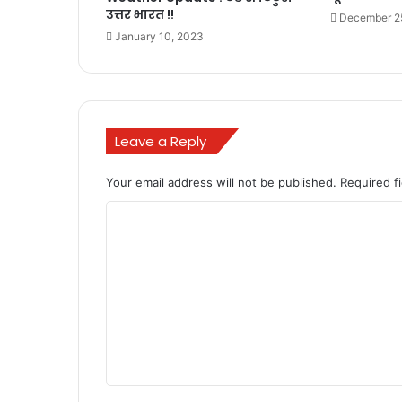
उत्तर भारत !!
December 2
January 10, 2023
Leave a Reply
Your email address will not be published.
Required f
C
o
m
m
e
n
t