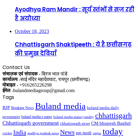
Ayodhya Ram Mandir : सूर्य स्तंभों से सज रही
है अयोध्या
October 18, 2023
Chhattisgarh Shaktipeeth : ये है छत्तीसगढ़
की प्रमुख देवियाँ
Contact Us
संचालक एवं संपादक -
ब्रिज भाल पांडे
कार्यालय -
साई मंदिर महादेवघाट, रायपुर (छत्तीसगढ़)
मोबाइल -
+916265226298
ईमेल -
bulandmediagroup@gmail.com
Tags
Buland media
BJP
buland media daily
Breaking News
chhattisgarh
newspaper
buland media e paper
buland media manoj pandey
Chhattisgarh government
CM bhupesh Baghel
chhattisgarh news
today
News
India
pm modi
cricket
madhya pradesh news
raipur