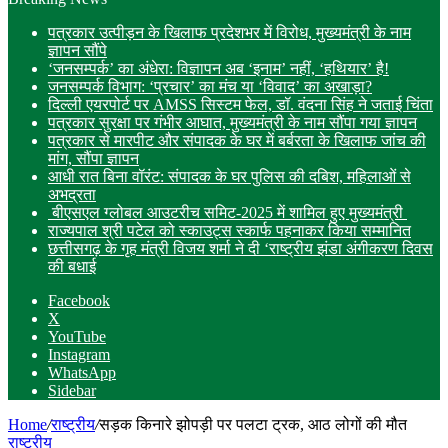
पत्रकार उत्पीड़न के खिलाफ प्रदेशभर में विरोध, मुख्यमंत्री के नाम
ज्ञापन सौंपे
‘जनसम्पर्क’ का अंधेरा: विज्ञापन अब ‘इनाम’ नहीं, ‘हथियार’ है!
जनसम्पर्क विभाग: ‘प्रचार’ का मंच या ‘विवाद’ का अखाड़ा?
दिल्ली एयरपोर्ट पर AMSS सिस्टम फेल, डॉ. वंदना सिंह ने जताई चिंता
पत्रकार सुरक्षा पर गंभीर आघात, मुख्यमंत्री के नाम सौंपा गया ज्ञापन
पत्रकार से मारपीट और संपादक के घर में बर्बरता के खिलाफ जांच की
मांग, सौंपा ज्ञापन
आधी रात बिना वॉरंट: संपादक के घर पुलिस की दबिश, महिलाओं से
अभद्रता
बीएसएल ग्लोबल आउटरीच समिट-2025 में शामिल हुए मुख्यमंत्री
राज्यपाल श्री पटेल को स्काउट्स स्कार्फ पहनाकर किया सम्मानित
छत्तीसगढ़ के गृह मंत्री विजय शर्मा ने दी ‘राष्ट्रीय झंडा अंगीकरण दिवस
की बधाई
Facebook
X
YouTube
Instagram
WhatsApp
Sidebar
Home
/
राष्ट्रीय
/
सड़क किनारे झोपड़ी पर पलटा ट्रक, आठ लोगों की मौत
राष्ट्रीय