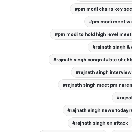
pm modi chairs key sec
pm modi meet wit
pm modi to hold high level meeti
rajnath singh &
rajnath singh congratulate shehb
rajnath singh interview
rajnath singh meet pm nare
rajna
rajnath singh news todayr
rajnath singh on attack