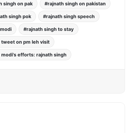
h singh on pak
rajnath singh on pakistan
nath singh pok
rajnath singh speech
 modi
rajnath singh to stay
 tweet on pm leh visit
modi's efforts: rajnath singh