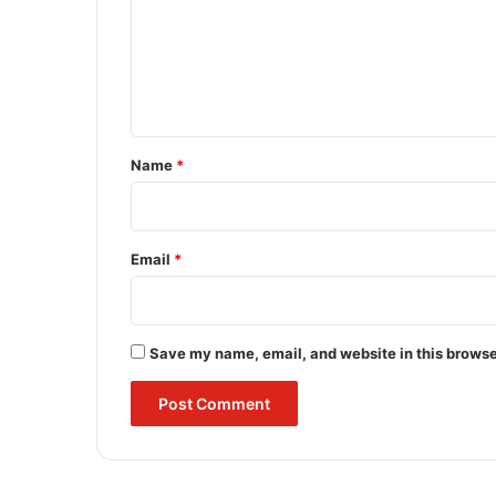
m
e
n
t
*
Name
*
Email
*
Save my name, email, and website in this browse