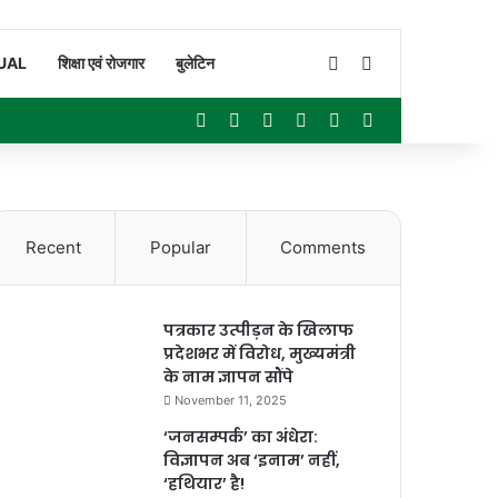
Switch skin
Search for
UAL
शिक्षा एवं रोजगार
बुलेटिन
Facebook
X
YouTube
Instagram
WhatsApp
Sidebar
Recent
Popular
Comments
पत्रकार उत्पीड़न के खिलाफ
प्रदेशभर में विरोध, मुख्यमंत्री
के नाम ज्ञापन सौंपे
November 11, 2025
‘जनसम्पर्क’ का अंधेरा:
विज्ञापन अब ‘इनाम’ नहीं,
‘हथियार’ है!