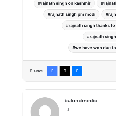
rajnath singh on kashmir
rajnat
rajnath singh pm modi
raj
rajnath singh thanks to
rajnath singh
we have won due to 
Facebook
X
Messenger
Share
bulandmedia
Website