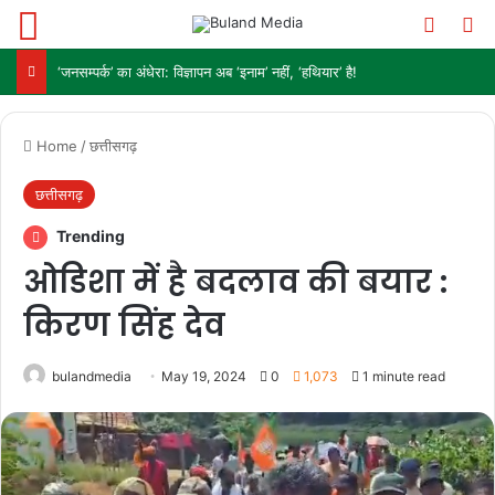
Menu
Switch
Se
‘जनसम्पर्क’ का अंधेरा: विज्ञापन अब ‘इनाम’ नहीं, ‘हथियार’ है!
Home
/
छत्तीसगढ़
छत्तीसगढ़
Trending
ओडिशा में है बदलाव की बयार :
किरण सिंह देव
bulandmedia
May 19, 2024
0
1,073
1 minute read