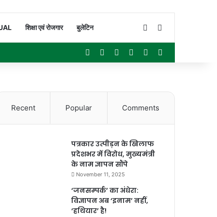
Switch skin
Search for
UAL
शिक्षा एवं रोजगार
बुलेटिन
Facebook
X
YouTube
Instagram
WhatsApp
Sidebar
Recent
Popular
Comments
पत्रकार उत्पीड़न के खिलाफ
प्रदेशभर में विरोध, मुख्यमंत्री
के नाम ज्ञापन सौंपे
November 11, 2025
‘जनसम्पर्क’ का अंधेरा:
विज्ञापन अब ‘इनाम’ नहीं,
‘हथियार’ है!