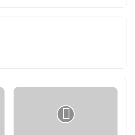
Neem
Karoli
Baba:
बाबा
नीम
करोली
के
इस