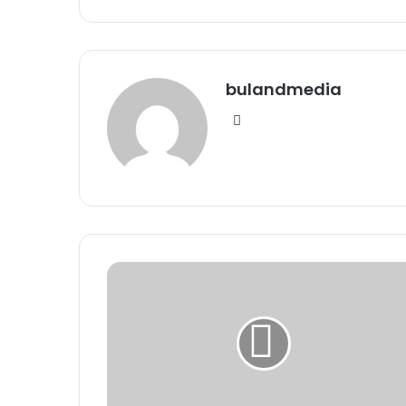
bulandmedia
Website
Tips
to
Release
Stress:
तनाव
से
छुटकारा
दिलाएंगे