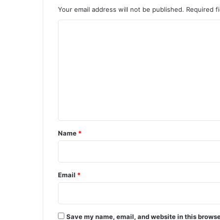
Your email address will not be published.
Required f
C
o
m
m
e
n
t
*
Name
*
Email
*
Save my name, email, and website in this browse