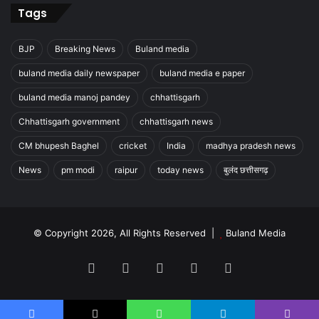
Tags
BJP
Breaking News
Buland media
buland media daily newspaper
buland media e paper
buland media manoj pandey
chhattisgarh
Chhattisgarh government
chhattisgarh news
CM bhupesh Baghel
cricket
India
madhya pradesh news
aditya
aditya thackeray
News
pm modi
raipur
today news
बुलंद छत्तीसगढ़
Buland media
India
INDIA POLITICAL NEWS
© Copyright 2026, All Rights Reserved |
Buland Media
MUMBAI BREAKING NEWS
Facebook
X
YouTube
Instagram
WhatsApp
MUMBAI NEWS
today news
उद्धव ठाकरे