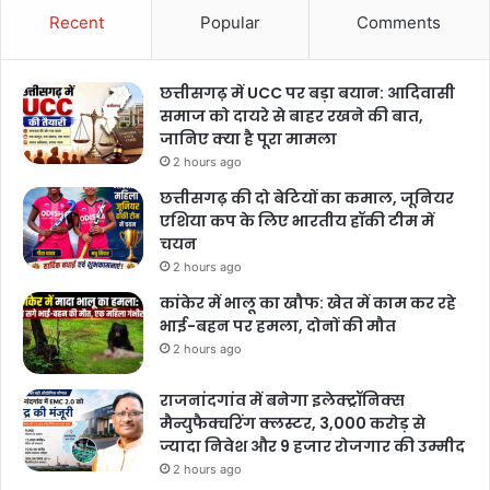
Recent
Popular
Comments
इस मामले में एक और आर्कबिशप की भूमिका पर भी सवालिया निशान लगे हैं, जो
फिलहाल वर्तमान पोप यानी पोप फ्रांसिस के करीबी सहयोगी हैं। इस मामले में चर्च ने
छत्तीसगढ़ में UCC पर बड़ा बयान: आदिवासी
खुद जांच की पहली की थी। इस जर्मन लॉ फर्म को यह जिम्मेदारी दी गई थी कि वो
समाज को दायरे से बाहर रखने की बात,
1945 से 2019 के दौरान हुए मामलों की जांच करे। उसे खास हिदायत यह देखने
जानिए क्या है पूरा मामला
के लिए दी गई थी कि क्या चर्च के आला पदों पर बैठे लोगों ने अपनी जिम्मेदारियों को
2 hours ago
सही तरीके से अंजाम दिया या नहीं।
छत्तीसगढ़ की दो बेटियों का कमाल, जूनियर
एशिया कप के लिए भारतीय हॉकी टीम में
जिन चार मामलों में पूर्व पोप पर लापरवाही के आरोप लगे, वे सभी चाइल्ड अब्यूज
चयन
2 hours ago
यानी बाल यौन शोषण से जुड़े हैं। तब बेनेडिक्ट को नाम जोसेफ रेटिंगर था और वो
म्यूनिख चर्च के आर्कबिशप थे। 1977 से 1982 तक वो इस पद पर रहे। आरोप है
कांकेर में भालू का खौफ: खेत में काम कर रहे
भाई-बहन पर हमला, दोनों की मौत
कि उनके आर्कबिशप रहते हुए ये अपराध हुए थे। इतना ही नहीं जिन लोगों पर आरोप
2 hours ago
लगे थे वे सभी चर्च में अहम पदों पर काम करते रहे।
राजनांदगांव में बनेगा इलेक्ट्रॉनिक्स
विवादों के बाद वेटिकन ने चर्च के
मैन्युफैक्चरिंग क्लस्टर, 3,000 करोड़ से
ज्यादा निवेश और 9 हजार रोजगार की उम्मीद
कानून सख्त किए
2 hours ago