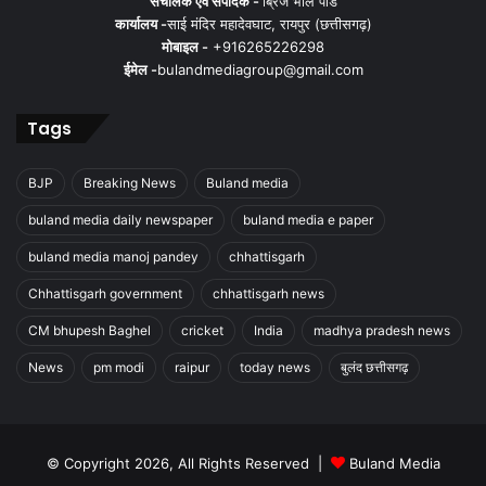
संचालक एवं संपादक -
ब्रिज भाल पांडे
कार्यालय -
साई मंदिर महादेवघाट, रायपुर (छत्तीसगढ़)
यूरोपीय संसद के प्रेसिडेंट रॉबर्टा मेट्सोला ने ट्वीट किया- पोप बेनेडिक्ट के निधन
मोबाइल -
+916265226298
के बारे में जानकर दुख हुआ। पूरा यूरोप शोक में है। उनकी आत्मा को शांति मिले।
ईमेल -
bulandmediagroup@gmail.com
Tags
bulandmedia
BJP
Breaking News
Buland media
buland media daily newspaper
buland media e paper
buland media manoj pandey
chhattisgarh
Chhattisgarh government
chhattisgarh news
CM bhupesh Baghel
cricket
India
madhya pradesh news
News
pm modi
raipur
today news
बुलंद छत्तीसगढ़
Buland media
India
News
Pop Benedict passed away
today news
© Copyright 2026, All Rights Reserved |
Buland Media