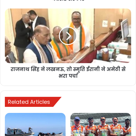
राजनाथ
सिंह
bulandmedia
ने
लखनऊ,
तो
स्मृति
ईरानी
ने
अमेठी
राजनाथ सिंह ने लखनऊ, तो स्मृति ईरानी ने अमेठी से
से
भरा
भरा पर्चा
पर्चा
Buland media
today news
Related Articles