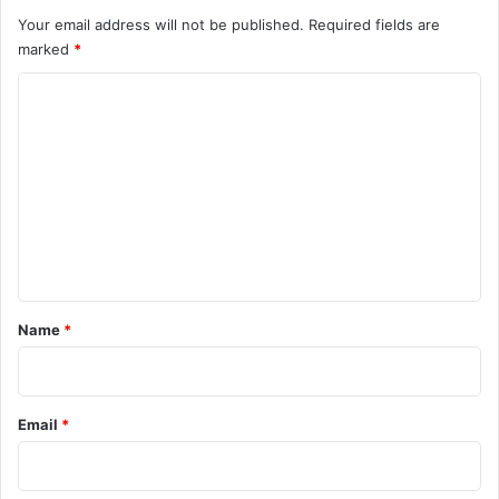
Your email address will not be published.
Required fields are
marked
*
C
o
m
m
e
n
t
*
Name
*
Email
*