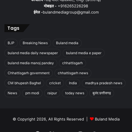
मोबाइल -
+916265226298
ईमेल -
bulandmediagroup@gmail.com
Tags
BJP
Breaking News
Buland media
buland media daily newspaper
buland media e paper
buland media manoj pandey
chhattisgarh
Chhattisgarh government
chhattisgarh news
CM bhupesh Baghel
cricket
India
madhya pradesh news
News
pm modi
raipur
today news
बुलंद छत्तीसगढ़
© Copyright 2026, All Rights Reserved |
Buland Media