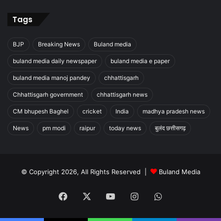
Tags
BJP
Breaking News
Buland media
buland media daily newspaper
buland media e paper
buland media manoj pandey
chhattisgarh
Chhattisgarh government
chhattisgarh news
CM bhupesh Baghel
cricket
India
madhya pradesh news
News
pm modi
raipur
today news
बुलंद छत्तीसगढ़
© Copyright 2026, All Rights Reserved |
Buland Media
Facebook
X
YouTube
Instagram
WhatsApp