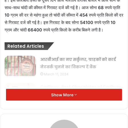
है। इस कारोबारी हफ्ते के दूसरे दिन आज भारतीय शर्राफा बाजार में आज सोने के
साथ-साथ चांदी की कीमत में गिरावट दर्ज की गई है। आज सोना
68
रुपये प्रति
10
ग्राम की दर से महंगा हुआ तो चांदी की कीमत में
454
रुपये प्रति किलो की दर
से गिरावट दर्ज की गई है। इस गिरावट के बाद सोना
54100
रुपये प्रति
10
ग्राम और चांदी
66400
रुपये प्रति किलो के करीब बिकने लगी है।
Related Articles
आरबीआई का नए सर्कुलर, ग्राहकों को कार्ड
नेटवर्क चुनने का विकल्प दें बैंक
March 11, 2024
Cadbury : Best Chocolates of Cadbury
January 2, 2024
Show More
Samsung Galaxy A34: Samsung के 2
सबसे धाकड़ स्मार्टफोन्स ने पुरे मार्केट में मचाई
धूम…