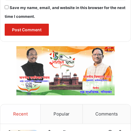
Save my name, email, and website in this browser for the next
time I comment.
bulandmedia
aaj ka sona chandi ka rate
Buland media
sona chandi bhav
sona chandi jewellers
sona chandi ka bhav aaj ka
Recent
Popular
Comments
sona chandi ka rate