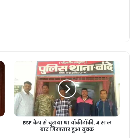
BSF
कैंप
से
चुराया
था
वॉकीटॉकी,
4
साल
बाद
BSF कैंप से चुराया था वॉकीटॉकी, 4 साल
गिरफ्तार
हुआ
बाद गिरफ्तार हुआ युवक
युवक