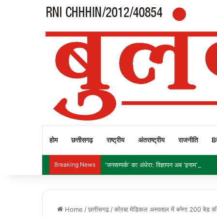
होम
छत्तीसगढ़
राष्ट्रीय
अंतराष्ट्रीय
राजनीति
B
Breaking News
‘जनसम्पर्क’ का अंधेरा: विज्ञापन अब ‘इनाम’ नहीं, ‘हथ
Home
/
छत्तीसगढ़
/
कोरबा मेडिकल अस्पताल में बनेगा 200 बेड क