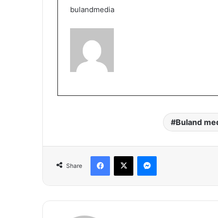
bulandmedia
Buland me
Facebook
X
Messenger
Share