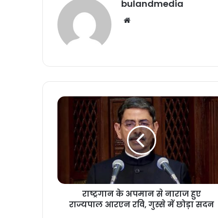
bulandmedia
Website
राष्ट्रगान
के
अपमान
से
नाराज
हुए
राज्यपाल
आरएन
रवि,
राष्ट्रगान के अपमान से नाराज हुए
गुस्से
में
राज्यपाल आरएन रवि, गुस्से में छोड़ा सदन
छोड़ा