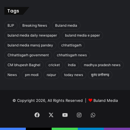
Tags
BJP
Breaking News
Buland media
buland media daily newspaper
buland media e paper
buland media manoj pandey
chhattisgarh
Chhattisgarh government
chhattisgarh news
CM bhupesh Baghel
cricket
India
madhya pradesh news
News
pm modi
raipur
today news
बुलंद छत्तीसगढ़
© Copyright 2026, All Rights Reserved |
Buland Media
Facebook
X
YouTube
Instagram
WhatsApp