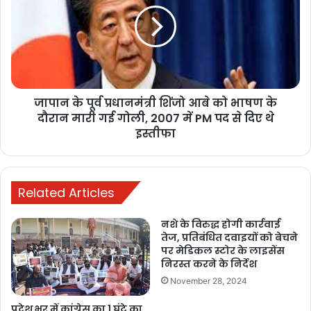
प्रधानमंत्री
शिंजो
आबे
को
भाषण
के
जापान के पूर्व प्रधानमंत्री शिंजो आबे को भाषण के
दौरान
मारी
दौरान मारी गई गोली, 2007 में PM पद से दिए थे
गई
इस्तीफा
गोली,
2007
में
PM
Related Articles
पद
से
नशे के विरुद्ध होगी कार्रवाई
दिए
तेज, प्रतिबंधित दवाइयों को बेचने
थे
पर मेडिकल स्टोर के लाइसेंस
इस्तीफा
निरस्त करने के निर्देश
November 28, 2024
प्रदेश भर में कांग्रेस का 1 घंटे का