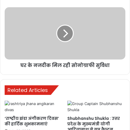
नेताम…
घर
के
नजदीक
मिल
रही
सोनोग्राफी
सुविधा
Buland media
today news
घर के नजदीक मिल रही सोनोग्राफी सुविधा
Related Articles
‘राष्ट्रीय झंडा अंगीकरण दिवस’
Shubhanshu Shukla : उत्तर
की हार्दिक शुभकामनाएं
प्रदेश के मुख्यमंत्री योगी
आदित्यनाथ ने ग्रुप कैप्टन