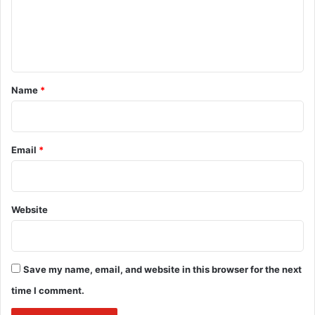
m
e
n
t
*
Name
*
Email
*
Website
Save my name, email, and website in this browser for the next
time I comment.