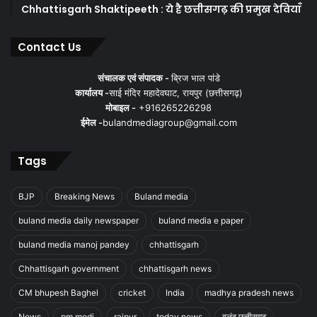
Chhattisgarh Shaktipeeth : ये है छत्तीसगढ़ की प्रमुख देवियाँ
Contact Us
संचालक एवं संपादक -
ब्रिज भाल पांडे
कार्यालय -
साई मंदिर महादेवघाट, रायपुर (छत्तीसगढ़)
मोबाइल -
+916265226298
ईमेल -
bulandmediagroup@gmail.com
Tags
BJP
Breaking News
Buland media
buland media daily newspaper
buland media e paper
buland media manoj pandey
chhattisgarh
Chhattisgarh government
chhattisgarh news
CM bhupesh Baghel
cricket
India
madhya pradesh news
News
pm modi
raipur
today news
बुलंद छत्तीसगढ़