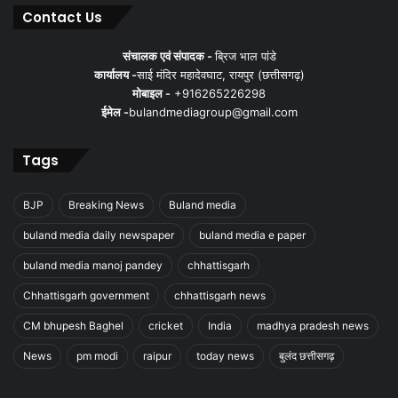
Contact Us
संचालक एवं संपादक -
ब्रिज भाल पांडे
कार्यालय -
साई मंदिर महादेवघाट, रायपुर (छत्तीसगढ़)
मोबाइल -
+916265226298
ईमेल -
bulandmediagroup@gmail.com
Tags
BJP
Breaking News
Buland media
buland media daily newspaper
buland media e paper
buland media manoj pandey
chhattisgarh
Chhattisgarh government
chhattisgarh news
CM bhupesh Baghel
cricket
India
madhya pradesh news
News
pm modi
raipur
today news
बुलंद छत्तीसगढ़