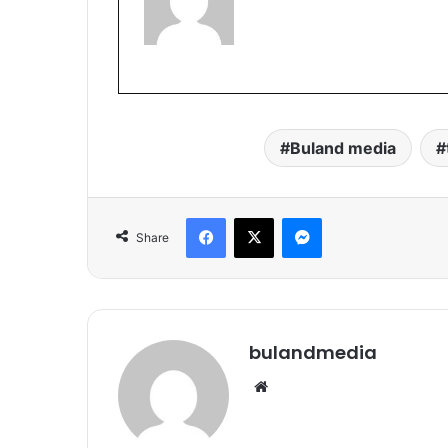
Buland media
Facebook
X
Messenger
Share
bulandmedia
Website