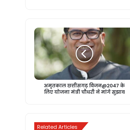
अमृतकाल
छत्तीसगढ़
विजन@2047
के
लिए
योजना
मंत्री
चौधरी
ने
अमृतकाल छत्तीसगढ़ विजन@2047 के
मांगे
सुझाव
लिए योजना मंत्री चौधरी ने मांगे सुझाव
Related Articles