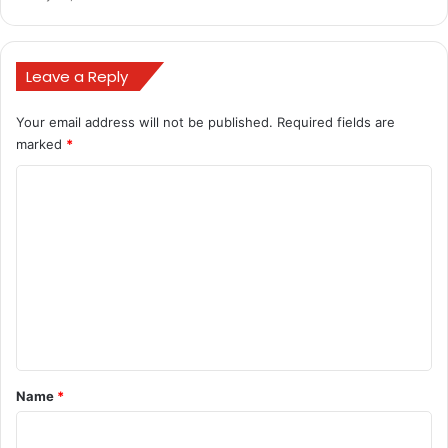
Leave a Reply
Your email address will not be published.
Required fields are
marked
*
C
o
m
m
e
n
t
*
Name
*