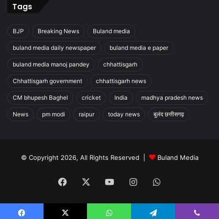
Tags
BJP
Breaking News
Buland media
buland media daily newspaper
buland media e paper
buland media manoj pandey
chhattisgarh
Chhattisgarh government
chhattisgarh news
CM bhupesh Baghel
cricket
India
madhya pradesh news
News
pm modi
raipur
today news
बुलंद छत्तीसगढ़
© Copyright 2026, All Rights Reserved |
Buland Media
Facebook
X
YouTube
Instagram
WhatsApp