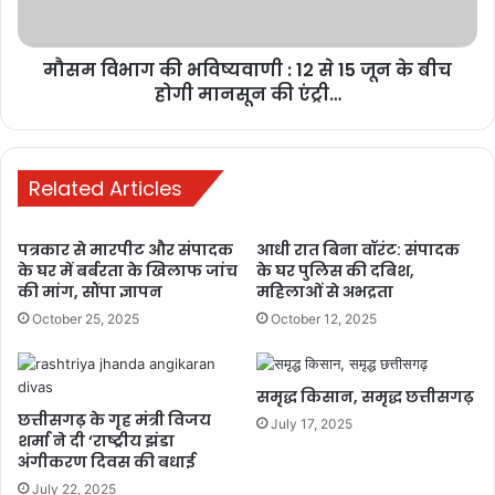
15
जून
मौसम विभाग की भविष्यवाणी : 12 से 15 जून के बीच
के
बीच
होगी मानसून की एंट्री…
होगी
मानसून
की
एंट्री…
Related Articles
पत्रकार से मारपीट और संपादक
आधी रात बिना वॉरंट: संपादक
के घर में बर्बरता के खिलाफ जांच
के घर पुलिस की दबिश,
की मांग, सौंपा ज्ञापन
महिलाओं से अभद्रता
October 25, 2025
October 12, 2025
समृद्ध किसान, समृद्ध छत्तीसगढ़
छत्तीसगढ़ के गृह मंत्री विजय
July 17, 2025
शर्मा ने दी ‘राष्ट्रीय झंडा
अंगीकरण दिवस की बधाई
July 22, 2025