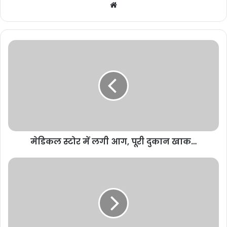
Website
पुलिस ने मामला कल ही दर्ज कर लिया था लेकिन आरोपी के फरार होने से पकड़ा
मेडिकल
नहीं जा सका है। मोहित मोनू साहू नाम के युवक ने आसकरण कोसले नाम के सफाई
स्टोर
मित्र के साथ मारपीट की थी।
में
लगी
आग,
bulandmedia
पूरी
दुकान
खाक…
मेडिकल स्टोर में लगी आग, पूरी दुकान खाक…
मौसम
विभाग
की
भविष्यवाणी
:
Buland media
today news
12
से