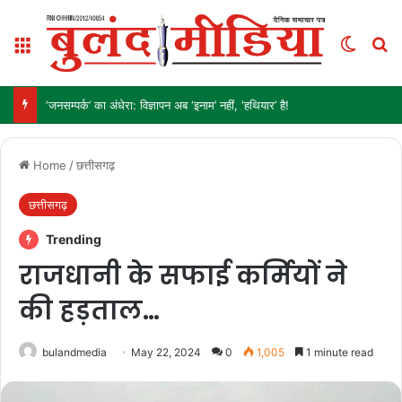
Menu
Switch
Se
‘जनसम्पर्क’ का अंधेरा: विज्ञापन अब ‘इनाम’ नहीं, ‘हथियार’ है!
Home
/
छत्तीसगढ़
छत्तीसगढ़
Trending
राजधानी के सफाई कर्मियों ने
की हड़ताल…
bulandmedia
May 22, 2024
0
1,005
1 minute read