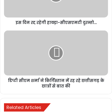
सीएसएमटी
दुरन्तो…
इस दिन रद्द रहेगी हावड़ा-सीएसएमटी दुरन्तो…
डिप्टी
सीएम
शर्मा
ने
Buland media
today news
किर्गिस्तान
में
रह
रहे
छत्तीसगढ़
डिप्टी सीएम शर्मा ने किर्गिस्तान में रह रहे छत्तीसगढ़ के
के
छात्रों
छात्रों से बात की
से
बात
की
Related Articles