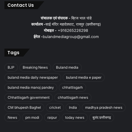
Contact Us
संचालक एवं संपादक -
ब्रिज भाल पांडे
कार्यालय -
साई मंदिर महादेवघाट, रायपुर (छत्तीसगढ़)
मोबाइल -
+916265226298
ईमेल -
bulandmediagroup@gmail.com
Tags
BJP
Breaking News
Buland media
buland media daily newspaper
buland media e paper
buland media manoj pandey
chhattisgarh
Chhattisgarh government
chhattisgarh news
CM bhupesh Baghel
cricket
India
madhya pradesh news
News
pm modi
raipur
today news
बुलंद छत्तीसगढ़