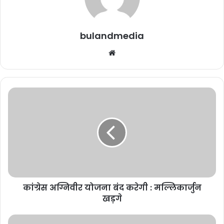
July 22, 2025
bulandmedia
अधिकारियों के अनुसार, मारे गये आतंकवादियों के शव एलओसी पर बाड़ के उस पार
Website
पड़े हैं। कुपवाड़ा जिला बारामूला लोकसभा क्षेत्र के अंतर्गत आता है जहां इन दिनों
चुनाव प्रचार अभियान जोरों पर है। सीट पर पांचवें चरण में 20 मई को मतदान
होना है।
कांग्रेस
अग्निवीर
योजना
bulandmedia
बंद
करेगी
:
मल्लिकार्जुन
खड़गे
कांग्रेस अग्निवीर योजना बंद करेगी : मल्लिकार्जुन
खड़गे
आर्गेनिक