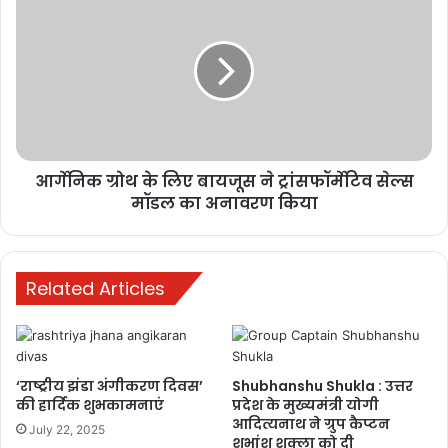
ग्रोथ
Buland media
today news
के
लिए
बायजूस
ने
ट्रांसफॉर्मेटिव
सेल्स
मॉडल
आर्गेनिक ग्रोथ के लिए बायजूस ने ट्रांसफॉर्मेटिव सेल्स
का
अनावरण
मॉडल का अनावरण किया
किया
Related Articles
‘राष्ट्रीय झंडा अंगीकरण दिवस’
Shubhanshu Shukla : उत्तर
की हार्दिक शुभकामनाएं
प्रदेश के मुख्यमंत्री योगी
आदित्यनाथ ने ग्रुप कैप्टन
July 22, 2025
शुभांशु शुक्ला को दी