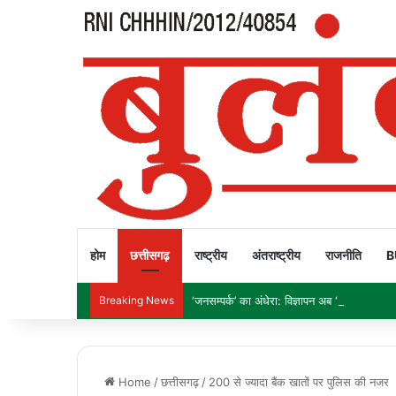
होम
छत्तीसगढ़
राष्ट्रीय
अंतराष्ट्रीय
राजनीति
B
Breaking News
‘जनसम्पर्क’ का अंधेरा: विज्ञापन अब ‘इनाम’ नहीं, ‘हथ
Home
/
छत्तीसगढ़
/
200 से ज्यादा बैंक खातों पर पुलिस की नजर