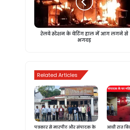
हाल
में
आग
लगने
से
रेलवे स्टेशन के वेटिंग हाल में आग लगने से
भगदड़
भगदड़
Related Articles
पत्रकार से मारपीट और संपादक के
आधी रात बिन