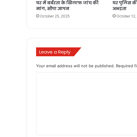
घर में बर्बरता के खिलाफ जांच की
घर पुलिस क
मांग, सौंपा ज्ञापन
अभद्रता
October 25, 2025
October 12,
Leave a Reply
Your email address will not be published.
Required f
C
o
m
m
e
n
t