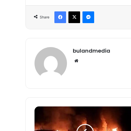
Facebook
X
Messenger
Share
bulandmedia
Website
रेलवे
स्टेशन
के
वेटिंग