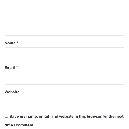
m
e
n
t
*
Name
*
Email
*
Website
Save my name, email, and website in this browser for the next
time I comment.