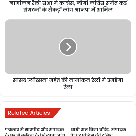
नामांकन रैली सभा में कांग्रेस, जोगी कांग्रेस समेत कई
संगठनों
के
संगठनों के सैकड़ों लोग भाजपा में शामिल
सैकड़ों
लोग
सांसद
भाजपा
ज्योत्सना
में
महंत
शामिल
की
नामांकन
रैली
में
उमड़ेगा
रेला
सांसद ज्योत्सना महंत की नामांकन रैली में उमड़ेगा
रेला
Related Articles
पत्रकार से मारपीट और संपादक
आधी रात बिना वॉरंट: संपादक
के घर में बर्बरता के खिलाफ जांच
के घर पुलिस की दबिश,