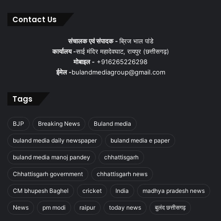
Contact Us
संचालक एवं संपादक -
ब्रिज भाल पांडे
कार्यालय -
साई मंदिर महादेवघाट, रायपुर (छत्तीसगढ़)
मोबाइल -
+916265226298
ईमेल -
bulandmediagroup@gmail.com
Tags
BJP
Breaking News
Buland media
buland media daily newspaper
buland media e paper
buland media manoj pandey
chhattisgarh
Chhattisgarh government
chhattisgarh news
CM bhupesh Baghel
cricket
India
madhya pradesh news
News
pm modi
raipur
today news
बुलंद छत्तीसगढ़