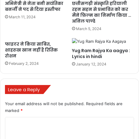
अभिनेत्री से नेता बनी सयंतिका
छत्तीसगढ़ी संस्कृति हरियाली
बनर्जी ने पद से दिया इस्तीफा
रहन सहन से प्रभावित को कर
मैंने फ़िल्म का निर्माण किया …
March 11, 2024
अनिल पाण्डे
March 5, 2024
Chatrapathi Film Poster
फाइटर ने किया साबित,
इसके साथ ही कैप्शन में आगे लिखा है- ”मैं आपको अपनी मेहनत और एक्शन से
शाहरुख खान नहीं हैं रितिक
Yug Ram Rajya Ka aagya :
भरपूर धमाके दिखाने के लिए और इंतजार नहीं कर सकता। वी वी विनायक द्वारा
रोशन
Lyrics in hindi
निर्देशित फिल्म है। Chatrapathi Film Poster इस पोस्टर की बात करें तो
February 2, 2024
January 12, 2024
एक्टर कैमरे के सामने अपनी टोन्ड बॉडी फ्लॉन्ट करते नजर आ रहे हैं.
यह भी पढ़े –
http://bulandchhattisgarh.com/12469/ipl-
Leave a Reply
2023-8/
IPL 2023: टूर्नामेंट से पहले आईपीएल के बल्लेबाजों के लिए ग्रहण
बना ये अकेला खिलाडी…
Your email address will not be published.
Required fields are
marked
*
क्या है फिल्म की कहानी?
C
o
Chatrapathi Film Poster