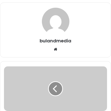
अभिनेता गोविंदा को लगी गोली, ICU में भर्ती
October 1, 2024
ज़ी सिनेमा पर 23 मई, रात 8 बजे ‘मिशन
रानीगंज’ का वर्ल्ड टेलीविजन प्रीमियर
bulandmedia
May 22, 2024
Website
मोर छंइहा भुईया 2 – धमाकेदार फिल्म 24 से
प्रदेश के सिनेमाघरों में
May 20, 2024
Surya
Grahan
छत्तीसगढ़ी फ़िल्म “भूख मया के” सोशल
2023:
कुछ
मीडिया में धूम इंतजार खत्म 15 को होगी रिलीज़
ही
…..
दिनों
March 14, 2024
में
आने
वाला