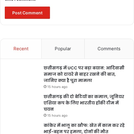
Chatrapathi Film Poster
मार्च के अंत से आने वाले दिनों में सिनेमाघर बॉक्स ऑफिस पर कई फिल्में दिखाई
जाएंगी. उनकी अजय देवगन की ‘भोला’ 30 मार्च को रिलीज हो रही है। इसके
अलावा आदित्य रॉय कपूर की ‘गुमराह’ 7 अप्रैल को रिलीज होगी।
यह भी पढ़े –
http://bulandmedia.com/6318/surya-grahan-
Recent
Popular
Comments
2023/
Surya Grahan 2023: कुछ ही दिनों में आने वाला है साल का पहला
सूर्यग्रहण, इन राशियों को बरतनी होगी सावधानी..
छत्तीसगढ़ में UCC पर बड़ा बयान: आदिवासी
समाज को दायरे से बाहर रखने की बात,
जानिए क्या है पूरा मामला
bulandmedia
15 hours ago
छत्तीसगढ़ की दो बेटियों का कमाल, जूनियर
एशिया कप के लिए भारतीय हॉकी टीम में
चयन
15 hours ago
कांकेर में भालू का खौफ: खेत में काम कर रहे
भाई-बहन पर हमला, दोनों की मौत