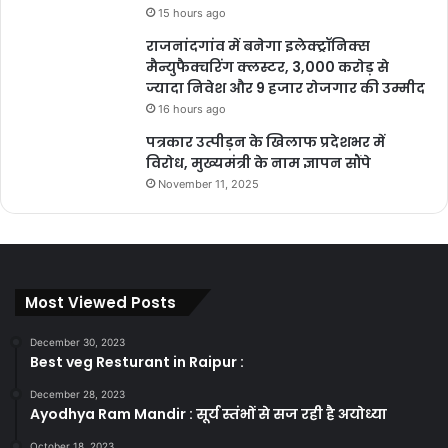
15 hours ago
राजनांदगांव में बनेगा इलेक्ट्रॉनिक्स
Buland media
मैन्युफैक्चरिंग क्लस्टर, 3,000 करोड़ से
ज्यादा निवेश और 9 हजार रोजगार की उम्मीद
chatrapathi 2022 release date
16 hours ago
पत्रकार उत्पीड़न के खिलाफ प्रदेशभर में
chatrapathi 2023
विरोध, मुख्यमंत्री के नाम ज्ञापन सौंपे
November 11, 2025
chatrapathi hindi remake actress
chatrapathi hindi remake cast
chatrapathi hindi remake director
Most Viewed Posts
chatrapathi hindi remake name
December 30, 2023
Best veg Resturant in Raipur :
chatrapathi hindi remake release date
December 28, 2023
chatrapathi movie poster
chhattisgarh
Ayodhya Ram Mandir : सूर्य स्तंभों से सज रही है अयोध्या
October 18, 2023