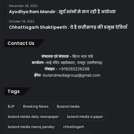
December 28, 2023
Ayodhya Ram Mandir : सूर्य स्तंभों से सज रही है अयोध्या
October 18, 2023
Chhattisgarh Shaktipeeth : ये है छत्तीसगढ़ की प्रमुख देवियाँ
Contact Us
संचालक एवं संपादक -
ब्रिज भाल पांडे
कार्यालय -
साई मंदिर महादेवघाट, रायपुर (छत्तीसगढ़)
मोबाइल -
+916265226298
ईमेल -
bulandmediagroup@gmail.com
Khandoba Temple
Tags
खंडोबा के संबंध में यह भी कहा जाता है कि खंडोबा की उपासना कर्णाटक से
महाराष्ट्र में आई है और खंडोबा महाराष्ट्र और कर्णाटक के बीच सांस्कृतिक संबंध
BJP
Breaking News
Buland media
के प्रतीक हैं।
Khandoba Temple
कर्णाटक में खंडोबा मल्लारी, मल्लारि
मार्तंड, मैलार आदि नाम से जाने जाते हैं। वहाँ उनके बारह प्रसिद्ध स्थान बताए जाते
buland media daily newspaper
buland media e paper
हैं।
मद्रास
के उपनगर ‘मैलापुर’ के संबंध में कहा जाता है कि मूलत: उसका नाम
buland media manoj pandey
chhattisgarh
इन्हीं के नाम पर मैलारपुर था। दक्षिण में कुछ
मुसलमान
उन्हें मल्लू खाँ के नाम से