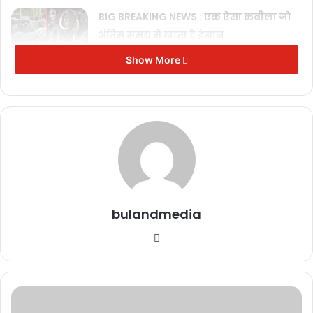
BIG BREAKING NEWS : एक ऐसा कबीला जो
अंतिम समय में खाता है इंसान..
January 5, 2023
Show More
Mahakaleshwar Jyotirlinga : महाकालेश्वर
का स्वर्णिम इतिहास !
December 27, 2022
Khandoba Temple :
भारत में कई ऐसे मंदिर हैं जिनमें कोई न कोई कहानी या
रहस्य है। ऐसा ही एक मंदिर महाराष्ट्र के पुणे जिले के जेजुरी नामक कस्बे में है।
इसे खंडोबा मंदिर के नाम से जाना जाता है। मराठी में इसे
“खंडोबाची जेजुरी”
bulandmedia
(खंडोबा की जेजुरी) कहा जाता है। मंदिर
718
मीटर (लगभग
2,356
फीट) की
Website
ऊंचाई पर एक छोटी सी पहाड़ी पर स्थित है। यहां पहुंचने के लिए करीब
200
सीढ़ियां चढ़नी पड़ती हैं। इस मंदिर के बारे में कई कहानियां प्रचलित हैं जो आपको
हैरान कर देंगी।
Today
Gold