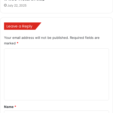
July 22, 2025
Leave a Reply
Your email address will not be published.
Required fields are
marked
*
C
o
m
m
e
n
t
*
Name
*