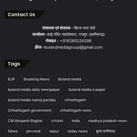
Contact Us
संचालक एवं संपादक -
ब्रिज भाल पांडे
कार्यालय -
साई मंदिर महादेवघाट, रायपुर (छत्तीसगढ़)
मोबाइल -
+916265226298
ईमेल -
bulandmediagroup@gmail.com
Tags
BJP
Breaking News
Buland media
buland media daily newspaper
buland media e paper
buland media manoj pandey
chhattisgarh
Chhattisgarh government
chhattisgarh news
CM bhupesh Baghel
cricket
India
madhya pradesh news
News
pm modi
raipur
today news
बुलंद छत्तीसगढ़