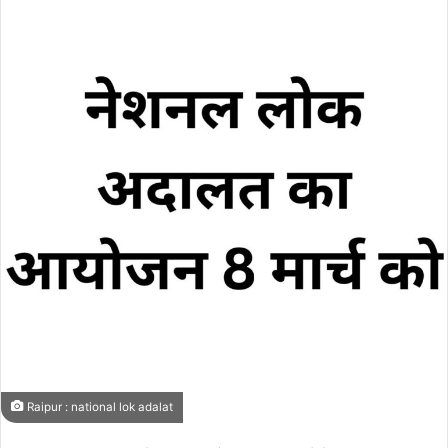
Raipur : national lok adalat