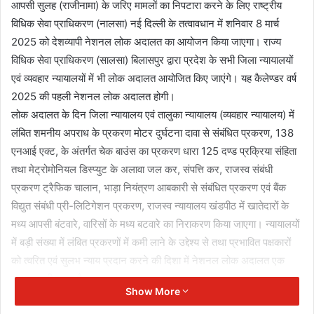
आपसी सुलह (राजीनामा) के जरिए मामलों का निपटारा करने के लिए राष्ट्रीय
विधिक सेवा प्राधिकरण (नालसा) नई दिल्ली के तत्वावधान में शनिवार 8 मार्च
2025 को देशव्यापी नेशनल लोक अदालत का आयोजन किया जाएगा। राज्य
विधिक सेवा प्राधिकरण (सालसा) बिलासपुर द्वारा प्रदेश के सभी जिला न्यायालयों
एवं व्यवहार न्यायालयों में भी लोक अदालत आयोजित किए जाएंगे। यह कैलेण्डर वर्ष
2025 की पहली नेशनल लोक अदालत होगी।
लोक अदालत के दिन जिला न्यायालय एवं तालुका न्यायालय (व्यवहार न्यायालय) में
लंबित शमनीय अपराध के प्रकरण मोटर दुर्घटना दावा से संबंधित प्रकरण, 138
एनआई एक्ट, के अंतर्गत चेक बाउंस का प्रकरण धारा 125 दण्ड प्रक्रिया संहिता
तथा मेट्रोमोनियल डिस्प्युट के अलावा जल कर, संपत्ति कर, राजस्व संबंधी
प्रकरण ट्रैफिक चालान, भाड़ा नियंत्रण आबकारी से संबंधित प्रकरण एवं बैंक
विद्युत संबंधी प्री-लिटिगेशन प्रकरण, राजस्व न्यायालय खंडपीठ में खातेदारों के
मध्य आपसी बंटवारे, वारिसों के मध्य बटवारे का निराकरण किया जाएगा। न्यायालयों
में बड़ी संख्या में लंबित प्रकरणों में कमी लाने के उद्देश्य से तथा प्रभावित पक्षकारों
को त्वरित एवं सुलभ न्याय प्रदान करने की दिशा में नेशनल लोक अदालत एक
प्रभावशाली कदम है।
Show More
नेशनल लोक अदालत के लिए खण्डपीठों का गठन कर विभिन्न प्रकरणों तथा