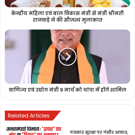
श्रीमती
केन्द्रीय महिला एवं बाल विकास मंत्री से मंत्री श्रीमती
राजवाड़े
bulandmedia
ने
राजवाड़े ने की सौजन्य मुलाकात
की
सौजन्य
वाणिज्य
Related Articles
मुलाकात
एवं
उद्योग
कांकेर में भालू का खौफ: खेत में काम
मंत्री
कर रहे भाई-बहन पर हमला, दोनों की
9
मार्च
मौत
को
1 day ago
चांपा
में
राजनांदगांव में बनेगा इलेक्ट्रॉनिक्स
वाणिज्य एवं उद्योग मंत्री 9 मार्च को चांपा में होंगे शामिल
होंगे
मैन्युफैक्चरिंग क्लस्टर, 3,000 करोड़
शामिल
से ज्यादा निवेश और 9 हजार रोजगार
की उम्मीद
Related Articles
1 day ago
पत्रकार उत्पीड़न के खिलाफ प्रदेशभर
पत्रकार सुरक्षा पर गंभीर आघात,