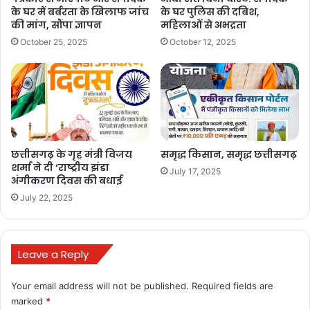
आपराधिक मामला दर्ज कर लिया है।
के घर में बर्बरता के खिलाफ जांच
के घर पुलिस की दबिश,
की मांग, सौंपा ज्ञापन
महिलाओं से अभद्रता
साजिश की परतें खुलेंगी या बचे रहेंगे आरोपी?
October 25, 2025
October 12, 2025
यह मामला अंबिकापुर के कारोबारी जगत में चर्चा का विषय बना हुआ है। क्या पुलिस
जल्द ही आरोपियों को गिरफ्तार करेगी? या फिर कानूनी दांव-पेंच में यह मामला
फंसकर रह जाएगा? अब देखना होगा कि न्याय की प्रक्रिया कितनी तेज़ी से आगे
बढ़ती है।
छत्तीसगढ़ के गृह मंत्री विजय
समृद्ध किसान, समृद्ध छत्तीसगढ़
शर्मा ने दी ‘राष्ट्रीय झंडा
bulandmedia
July 17, 2025
अंगीकरण दिवस की बधाई
July 22, 2025
Leave a Reply
Your email address will not be published.
Required fields are
marked
*