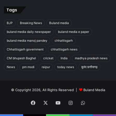
Tags
BJP
Breaking News
Buland media
buland media daily newspaper
buland media e paper
buland media manoj pandey
chhattisgarh
Chhattisgarh government
chhattisgarh news
CM bhupesh Baghel
cricket
India
madhya pradesh news
News
pm modi
raipur
today news
बुलंद छत्तीसगढ़
© Copyright 2026, All Rights Reserved |
Buland Media
Facebook
X
YouTube
Instagram
WhatsApp