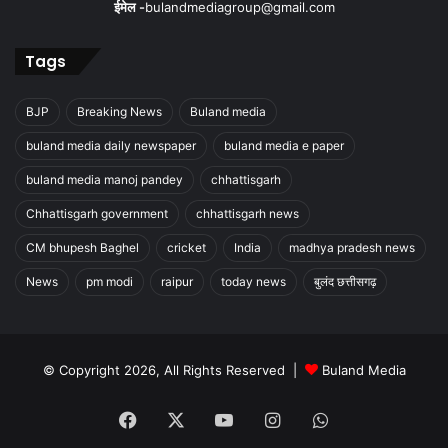
ईमेल -
bulandmediagroup@gmail.com
Tags
BJP
Breaking News
Buland media
buland media daily newspaper
buland media e paper
buland media manoj pandey
chhattisgarh
Chhattisgarh government
chhattisgarh news
CM bhupesh Baghel
cricket
India
madhya pradesh news
News
pm modi
raipur
today news
बुलंद छत्तीसगढ़
© Copyright 2026, All Rights Reserved |
Buland Media
Facebook
X
YouTube
Instagram
WhatsApp