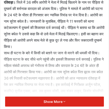
दंतेवाड़ा।
जिले में 36 वर्षीय आरोपी ने मेला में मिठाई खिलाने के नाम पर पीड़िता से
दुष्कर्म की शर्मनाक वारदात को अंजाम दिया। पुलिस ने मामले में आरोपी को घटना
के 24 घंटे के भीतर ही गिरफ्तार कर न्यायिक रिमांड पर भेज दिया है। आरोपी का
नाम सुरेश बघेल है। जानकारी के मुताबिक, पीड़िता ने 11 फरवरी को थाना
कटेकल्याण में दुष्कर्म की शिकायत दर्ज करवाई थी। पीड़िता ने बताया था कि आरोपी
सुरेश बघेल ने उससे कहा कि वो उसे मेला में मिठाई खिलाएगा। इसी का बहाना कर
पीड़िता को आरोपी अपने साथ मेले से कुछ दूर ले गया और फिर जबरदस्ती दुष्कर्म
किया।
साथ ही घटना के बारे में किसी को बताने पर जान से मारने की धमकी भी दिया।
पीड़िता घटना के बाद सीधे थाने पहुंची और इसकी शिकायत दर्ज करवाई। पुलिस ने
महिला संबंधी अपराध को गंभीरता से लिया और वारदात के 24 घंटे के अंदर ही
आरोपी को गिरफ्तार किया गया। आरोपी का नाम सुरेश बघेल पिता बूदरू राम बघेल
36 वर्ष निवासी कटेकल्याण मझारपारा है। आरोपी को आज न्यायालय दंतेवाड़ा में
पेश कर न्यायिक रिमाण्ड पर भेजा गया है। इस कार्रवाई में निरीक्षक अर्जुन पटेल,
सउनि0 सुनील एक्का, आर. लव कुमार जोशी, उमा शंकर ठाकुर, किशोर सोरागिरी
शामिल रहे।
Show More