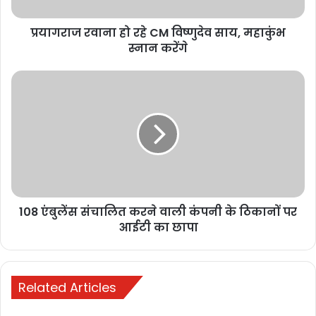
महाकुंभ
मुख्यमंत्री के नाम सौंपा गया ज्ञापन
स्नान
October 25, 2025
प्रयागराज रवाना हो रहे CM विष्णुदेव साय, महाकुंभ
करेंगे
स्नान करेंगे
108
एंबुलेंस
संचालित
करने
वाली
कंपनी
के
ठिकानों
पर
Buland media
today news
108 एंबुलेंस संचालित करने वाली कंपनी के ठिकानों पर
आईटी
का
आईटी का छापा
छापा
Related Articles