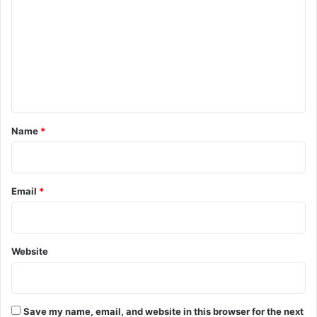
m
m
e
n
t
*
Name
*
Email
*
Website
Save my name, email, and website in this browser for the next