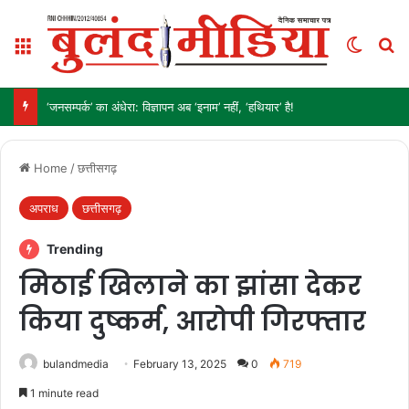
Menu
Switch
Se
‘जनसम्पर्क’ का अंधेरा: विज्ञापन अब ‘इनाम’ नहीं, ‘हथियार’ है!
Home
/
छत्तीसगढ़
अपराध
छत्तीसगढ़
Trending
मिठाई खिलाने का झांसा देकर
किया दुष्कर्म, आरोपी गिरफ्तार
bulandmedia
February 13, 2025
0
719
1 minute read