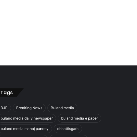
Tags
BJP
Breaking News
Buland media
buland media daily newspaper
buland media e paper
buland media manoj pandey
chhattisgarh