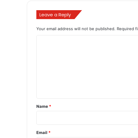
Leave a Reply
Your email address will not be published.
Required f
C
o
m
m
e
n
t
*
Name
*
Email
*