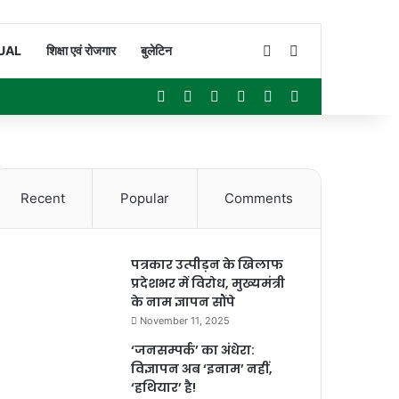
Switch skin
Search for
UAL
शिक्षा एवं रोजगार
बुलेटिन
Facebook
X
YouTube
Instagram
WhatsApp
Sidebar
Recent
Popular
Comments
पत्रकार उत्पीड़न के खिलाफ
प्रदेशभर में विरोध, मुख्यमंत्री
के नाम ज्ञापन सौंपे
November 11, 2025
‘जनसम्पर्क’ का अंधेरा:
विज्ञापन अब ‘इनाम’ नहीं,
‘हथियार’ है!