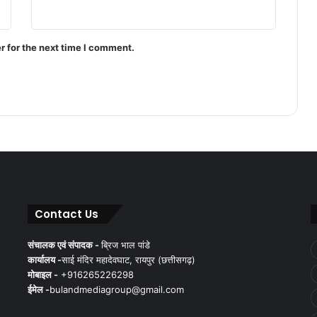
r for the next time I comment.
Contact Us
संचालक एवं संपादक -
ब्रिज भाल पांडे
कार्यालय -
साई मंदिर महादेवघाट, रायपुर (छत्तीसगढ़)
मोबाइल -
+916265226298
ईमेल -
bulandmediagroup@gmail.com