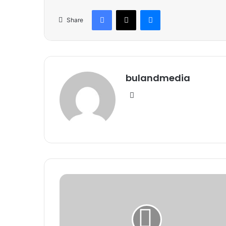
Facebook
X
Messenger
Share
bulandmedia
Website
रायपुर
महापौर
का
कार्यकाल
समाप्त,