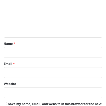
m
m
e
n
t
*
Name
*
Email
*
Website
Save my name, email, and website in this browser for the next