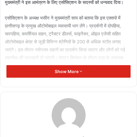
मुख्यमंत्री ने इस आमंत्रण के लिए एसोसिएशन के सदस्यों को धन्यवाद दिया।
एसोसिएशन के अध्यक्ष भसीन ने मुख्यमंत्री साय को बताया कि इस एक्सपो में
छत्तीसगढ़ के प्रमुख ऑटोमोबाइल व्यवसायी भाग लेंगे। प्रदर्शनी में दोपहिया,
चारपहिया, कमर्शियल वाहन, ट्रैक्टर डीलर्स, फाइनेंसर, ऑइल एजेंसी सहित
ऑटोमोबाइल क्षेत्र से जुड़ी विभिन्न श्रेणियों के 200 से अधिक स्टॉल लगाए
जाएंगे। इस दौरान नवीनतम वाहनों का प्रदर्शन किया जाएगा और लोगों को नई
तकनीक की जानकारी दी जाएगी। पोस्टर विमोचन के दौरान राडा के उपाध्यक्ष
कैलाश खेमानी, सचिव विवेक अग्रवाल, छत्तीसगढ़ चेम्बर ऑफ़ कामर्स के प्रदेश
Show More
अध्यक्ष अमर परवानी, फेडरेशन ऑफ़ ऑटोमोबाइल डीलर्स एसोसिएशन के पूर्व
अध्यक्ष मनीष राज सिंघानिया उपस्थित थे।
Related Articles
पत्रकार उत्पीड़न के खिलाफ प्रदेशभर में विरोध,
मुख्यमंत्री के नाम ज्ञापन सौंपे
November 11, 2025