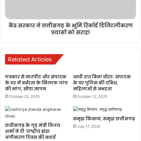
रिकॉर्ड
bulandmedia
डिजिटलीकरण
प्रयासों
केंद्र सरकार ने छत्तीसगढ़ के भूमि रिकॉर्ड डिजिटलीकरण
को
सराहा
प्रयासों को सराहा
Related Articles
पत्रकार से मारपीट और संपादक
आधी रात बिना वॉरंट: संपादक
Buland media
today news
के घर में बर्बरता के खिलाफ जांच
के घर पुलिस की दबिश,
की मांग, सौंपा ज्ञापन
महिलाओं से अभद्रता
बुलंद छत्तीसगढ़
October 25, 2025
October 12, 2025
समृद्ध किसान, समृद्ध छत्तीसगढ़
छत्तीसगढ़ के गृह मंत्री विजय
July 17, 2025
शर्मा ने दी ‘राष्ट्रीय झंडा
अंगीकरण दिवस की बधाई