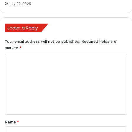
July 22, 2025
Leave a Reply
Your email address will not be published.
Required fields are
marked
*
C
o
m
m
e
n
t
*
Name
*