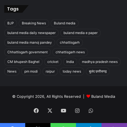
Tags
BJP
Breaking News
Buland media
buland media daily newspaper
buland media e paper
buland media manoj pandey
chhattisgarh
Chhattisgarh government
chhattisgarh news
CM bhupesh Baghel
cricket
India
madhya pradesh news
News
pm modi
raipur
today news
बुलंद छत्तीसगढ़
© Copyright 2026, All Rights Reserved |
Buland Media
Facebook
X
YouTube
Instagram
WhatsApp