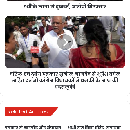
9वीं के छात्रा से दुष्कर्म, आरोपी गिरफ्तार
वरिष्ठ
एवं
दबंग
पत्रकार
Buland media
today news
सुनील
नामदेव
बुलंद छत्तीसगढ़
से
भूपेश
बघेल
वरिष्ठ एवं दबंग पत्रकार सुनील नामदेव से भूपेश बघेल
सहित
दर्जनों
सहित दर्जनों कांग्रेस विधायकों ने धमकी के साथ की
कांग्रेस
बदसलूकी
विधायकों
ने
धमकी
के
Related Articles
साथ
की
पत्रकार से मारपीट और संपादक
आधी रात बिना वॉरंट: संपादक
बदसलूकी