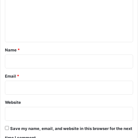
m
m
e
n
t
*
Name
*
Email
*
Website
Save my name, email, and website in this browser for the next
time I comment.