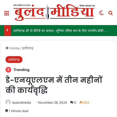
Menu
Switch
Se
छत्तीसगढ़ की दो बेटियों का कमाल, जूनियर एशिया कप के लिए भारतीय हॉकी टीम में चयन
Home
/
छत्तीसगढ़
छत्तीसगढ़
Trending
डे-एनयूएलएम में तीन महीनों
की कार्यवृद्धि
bulandmedia
November 28, 2024
0
653
1 minute read