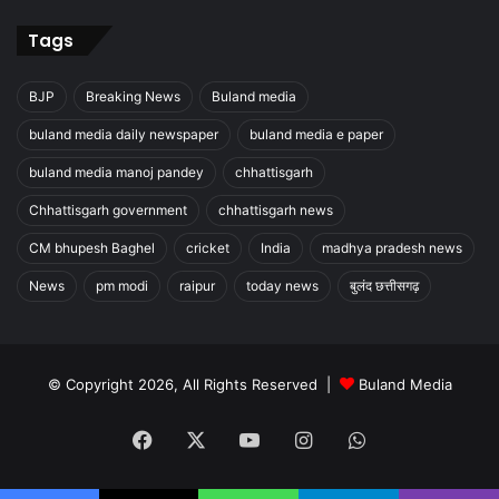
Tags
BJP
Breaking News
Buland media
buland media daily newspaper
buland media e paper
buland media manoj pandey
chhattisgarh
Chhattisgarh government
chhattisgarh news
CM bhupesh Baghel
cricket
India
madhya pradesh news
News
pm modi
raipur
today news
बुलंद छत्तीसगढ़
© Copyright 2026, All Rights Reserved |
Buland Media
Facebook
X
YouTube
Instagram
WhatsApp