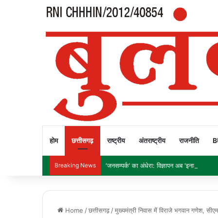
होम
छत्तीसगढ़
राष्ट्रीय
अंतराष्ट्रीय
राजनीति
B
Breaking News
‘जनसम्पर्क’ का अंधेरा: विज्ञापन अब ‘इनाम’ नहीं, ‘हथ
Home
/
छत्तीसगढ़
/
मुख्यमंत्री निवास में विराजे भगवान गणेश, सी