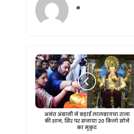
Website
अनंत
अंबानी
ने
बढ़ाई
लालबागचा
राजा
की
शान,
सिर
अनंत अंबानी ने बढ़ाई लालबागचा राजा
पर
सजाया
की शान, सिर पर सजाया 20 किलो सोने
20
का मुकुट
किलो