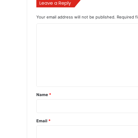
Leave a Reply
Your email address will not be published.
Required f
C
o
m
m
e
n
t
*
Name
*
Email
*