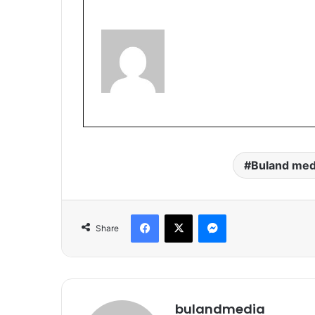
Buland med
Facebook
X
Messenger
Share
bulandmedia