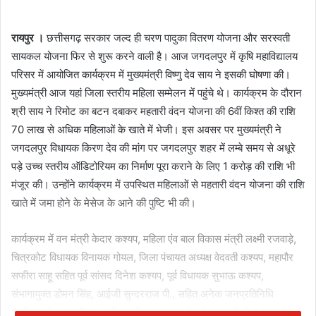
रायपुर ।
छत्तीसगढ़ सरकार जल्द ही चरण पादुका वितरण योजना और सरस्वती
सायकल योजना फिर से शुरू करने वाली है। आज जगदलपुर में कृषि महाविद्यालय
परिसर में आयोजित कार्यक्रम में मुख्यमंत्री विष्णु देव साय ने इसकी घोषणा की।
मुख्यमंत्री आज यहां जिला स्तरीय महिला सम्मेलन में पहुंचे थे। कार्यक्रम के दौरान
श्री साय ने रिमोट का बटन दबाकर महतारी वंदन योजना की 6वीं किश्त की राशि
70 लाख से अधिक महिलाओं के खाते में भेजी। इस अवसर पर मुख्यमंत्री ने
जगदलपुर विधायक किरण देव की मांग पर जगदलपुर शहर में लम्बे समय से अधूरे
पड़े उच्च स्तरीय ऑडिटोरियम का निर्माण पूरा कराने के लिए 1 करोड़ की राशि भी
मंजूर की। उन्होंने कार्यक्रम में उपस्थित महिलाओं से महतारी वंदन योजना की राशि
खाते में जमा होने के मेसेज के आने की पुष्टि भी की।
कार्यक्रम में वन मंत्री केदार कश्यप, महिला एंव बाल विकास मंत्री लक्ष्मी रजवाड़े,
चित्रकोट विधायक विनायक गोयल, जिला पंचायत अध्यक्ष वेदवती कश्यप, महापौर
सफीरा साहू सहित पूर्व सांसद दिनेश कश्यप, पूर्व विधायक सुभाऊ कश्यप,
संभागायुक्त डोमन सिंह, आईजी सुन्दरराज पी., सहित अनेक जनप्रतिनिधि
उपस्थित थे। इस दौरान कलेक्टर विजय दयाराम के. ने बस्तर जिले में चल रहे