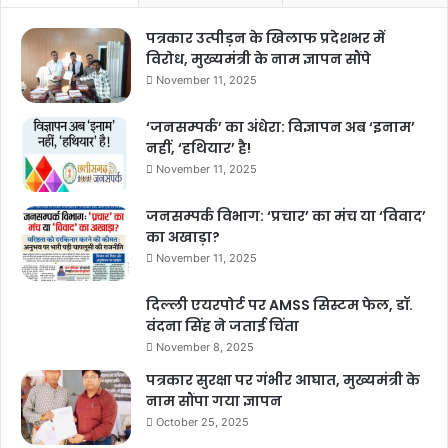
वितरण किया गया। नगर पालिक निगम प्रधानमंत्री स्वनिधि योजाना के अन्तर्गत
हितग्राहियों को ऋण दिया गया जिसमें प्रथम किस्त में 10 हजार, द्वितीय किस्त 20
पत्रकार उत्पीड़न के खिलाफ प्रदेशभर में
हजार, तृतीय किस्त में 50 हजार की राशि देय होगी जिसके तहत तीन लोगों को 80
विरोध, मुख्यमंत्री के नाम ज्ञापन सौंपे
November 11, 2025
हजार का चेक वितरण किया गया। कार्यक्रम में उद्योग विभाग द्वारा प्रधानमंत्री
विश्वकर्मा योजनान्तर्गत दर्जी प्रशिक्षण प्राप्त 5 हितग्राहियों को प्रमाण पत्र दिया
‘जनसम्पर्क’ का अंधेरा: विज्ञापन अब ‘इनाम’
गया। कलेक्टोरेट कार्यालय द्वारा दिवंगत 13 शासकीय कर्मचारियों के वारिसन को
नहीं, ‘हथियार’ है!
अनुकम्पा नियुक्ति आदेश प्रदान किया गया। पांच मृत वनाधिकार पट्टेधारकों के
November 11, 2025
वरिसानों को नामांतरित किसान पुस्तिका प्रदान की गई।
जनसम्पर्क विभाग: ‘प्रचार’ का मंच या ‘विवाद’
का अखाड़ा?
bulandmedia
November 11, 2025
दिल्ली एयरपोर्ट पर AMSS सिस्टम फेल, डॉ.
वंदना सिंह ने जताई चिंता
November 8, 2025
पत्रकार सुरक्षा पर गंभीर आघात, मुख्यमंत्री के
नाम सौंपा गया ज्ञापन
October 25, 2025