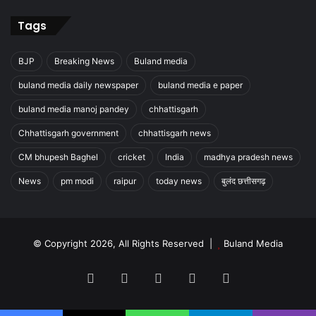
Tags
BJP
Breaking News
Buland media
buland media daily newspaper
buland media e paper
buland media manoj pandey
chhattisgarh
Chhattisgarh government
chhattisgarh news
CM bhupesh Baghel
cricket
India
madhya pradesh news
News
pm modi
raipur
today news
बुलंद छत्तीसगढ़
© Copyright 2026, All Rights Reserved |
Buland Media
Facebook
X
YouTube
Instagram
WhatsApp