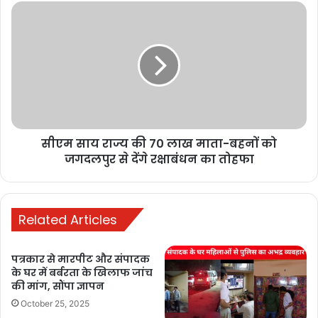
जीवन
सीएम
साय
राज्य
की
70
लाख
माता-
बहनों
को
सीएम साय राज्य की 70 लाख माता-बहनों को
जगदलपुर
से
जगदलपुर से देंगे रक्षाबंधन का तोहफा
देंगे
रक्षाबंधन
का
तोहफा
Related Articles
पत्रकार से मारपीट और संपादक
के घर में बर्बरता के खिलाफ जांच
की मांग, सौंपा ज्ञापन
October 25, 2025