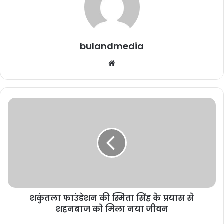
November 11, 2025
पत्रकार सुरक्षा पर गंभीर आघात, मुख्यमंत्री के
नाम सौंपा गया ज्ञापन
bulandmedia
October 25, 2025
Website
bulandmedia
शकुंतला
फाउंडेशन
की
स्मिता
सिंह
के
प्रयास
से
शहनबाज
शकुंतला फाउंडेशन की स्मिता सिंह के प्रयास से
को
मिला
शहनबाज को मिला नया जीवन
Buland media
today news
नया