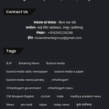
Contact Us
संचालक एवं संपादक -
ब्रिज भाल पांडे
कार्यालय -
साई मंदिर महादेवघाट, रायपुर (छत्तीसगढ़)
मोबाइल -
+916265226298
ईमेल -
bulandmediagroup@gmail.com
Tags
BJP
Breaking News
Buland media
buland media daily newspaper
buland media e paper
buland media manoj pandey
chhattisgarh
Chhattisgarh government
chhattisgarh news
CM bhupesh Baghel
cricket
India
madhya pradesh news
News
pm modi
raipur
today news
बुलंद छत्तीसगढ़