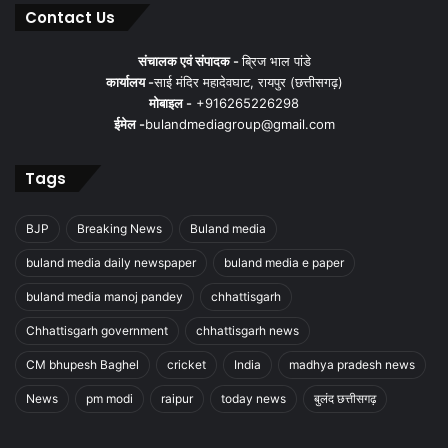
Contact Us
संचालक एवं संपादक -
ब्रिज भाल पांडे
कार्यालय -
साई मंदिर महादेवघाट, रायपुर (छत्तीसगढ़)
मोबाइल -
+916265226298
ईमेल -
bulandmediagroup@gmail.com
Tags
BJP
Breaking News
Buland media
buland media daily newspaper
buland media e paper
buland media manoj pandey
chhattisgarh
Chhattisgarh government
chhattisgarh news
CM bhupesh Baghel
cricket
India
madhya pradesh news
News
pm modi
raipur
today news
बुलंद छत्तीसगढ़