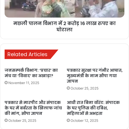
चंडीगढ़, असम और मणिपुर में नए राज्यपाल नियुक्ति किये गए हैं.
16
लाख
रुपए
bulandmedia
मछली पालन विभाग में 2 करोड़ 16 लाख रुपए का
का
घोटाला
घोटाला
Related Articles
जनसम्पर्क विभाग: ‘प्रचार’ का
पत्रकार सुरक्षा पर गंभीर आघात,
मंच या ‘विवाद’ का अखाड़ा?
मुख्यमंत्री के नाम सौंपा गया
ज्ञापन
November 11, 2025
Buland media
today news
October 25, 2025
पत्रकार से मारपीट और संपादक
आधी रात बिना वॉरंट: संपादक
के घर में बर्बरता के खिलाफ जांच
के घर पुलिस की दबिश,
की मांग, सौंपा ज्ञापन
महिलाओं से अभद्रता
October 25, 2025
October 12, 2025