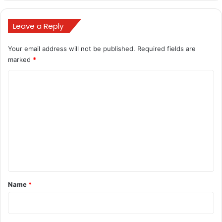
Leave a Reply
Your email address will not be published.
Required fields are
marked
*
C
o
m
m
e
n
t
*
Name
*