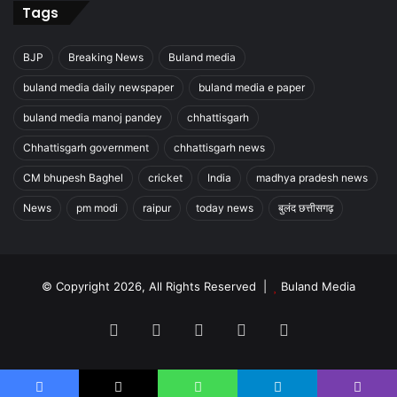
Tags
BJP
Breaking News
Buland media
buland media daily newspaper
buland media e paper
buland media manoj pandey
chhattisgarh
Chhattisgarh government
chhattisgarh news
CM bhupesh Baghel
cricket
India
madhya pradesh news
News
pm modi
raipur
today news
बुलंद छत्तीसगढ़
© Copyright 2026, All Rights Reserved |
Buland Media
Facebook
X
YouTube
Instagram
WhatsApp