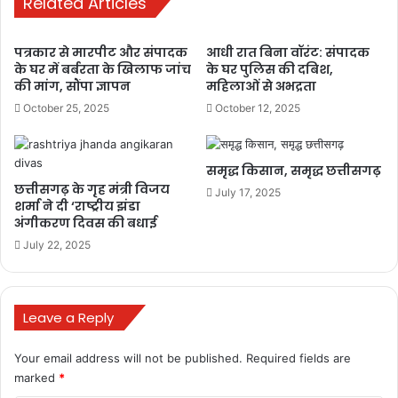
Related Articles
वाणिज्यिक प्रजाति क़े पौधे किसानों द्वारा अपने जमीन पर लगाए जाएंगे। 5 एकड़ से
कम भूमि पर पेड़ लगाने पर शासन द्वारा शतप्रतिशत अनुदान दिया जाएगा, वही 5
एकड़ से अधिक क्षेत्र में पेड़ लगाने पर 50 प्रतिशत अनुदान दिया जाएगा। सेवा
पत्रकार से मारपीट और संपादक
आधी रात बिना वॉरंट: संपादक
के घर में बर्बरता के खिलाफ जांच
के घर पुलिस की दबिश,
निवृत शिक्षक एवं स्काउटर का शाल एवं श्रीफल देकर सम्मानित किया गया।
की मांग, सौंपा ज्ञापन
महिलाओं से अभद्रता
October 25, 2025
October 12, 2025
इस अवसर पर नगर पालिका अध्यक्ष चित्तावर जायसवाल, जनपद अध्यक्ष श्रीमती
सुमन योगेश वर्मा, उपाध्यक्ष ईशान वैष्णव, सरपंच प्रमोद जैन, पूर्व नगर पालिका
अध्यक्ष अशोक जैन, नरेश केशरवानी सहित स्थानीय जनप्रतिनिधि सहित भारत
समृद्ध किसान, समृद्ध छत्तीसगढ़
स्काउट-गाइड क़े पदाधिकारी, शिक्षक, स्कूली बच्चे व ग्रामीणजन उपस्थित थे।
छत्तीसगढ़ के गृह मंत्री विजय
July 17, 2025
शर्मा ने दी ‘राष्ट्रीय झंडा
अंगीकरण दिवस की बधाई
July 22, 2025
bulandmedia
Leave a Reply
Your email address will not be published.
Required fields are
marked
*