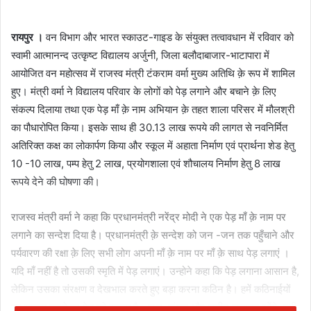
रायपुर ।
वन विभाग और भारत स्काउट-गाइड के संयुक्त तत्वावधान में रविवार को
स्वामी आत्मानन्द उत्कृष्ट विद्यालय अर्जुनी, जिला बलौदाबाजार-भाटापारा में
आयोजित वन महोत्सव में राजस्व मंत्री टंकराम वर्मा मुख्य अतिथि क़े रूप में शामिल
हुए। मंत्री वर्मा ने विद्यालय परिवार के लोगों को पेड़ लगाने और बचाने क़े लिए
संकल्प दिलाया तथा एक पेड़ माँ क़े नाम अभियान क़े तहत शाला परिसर में मौलश्री
का पौधारोपित किया। इसके साथ ही 30.13 लाख रूपये की लागत से नवनिर्मित
अतिरिक्त कक्ष का लोकार्पण किया और स्कूल में अहाता निर्माण एवं प्रार्थना शेड हेतु
10 -10 लाख, पम्प हेतु 2 लाख, प्रयोगशाला एवं शौचालय निर्माण हेतु 8 लाख
रूपये देने की घोषणा की।
राजस्व मंत्री वर्मा ने कहा कि प्रधानमंत्री नरेंद्र मोदी ने एक पेड़ माँ क़े नाम पर
लगाने का सन्देश दिया है। प्रधानमंत्री क़े सन्देश को जन -जन तक पहुँचाने और
पर्यवारण की रक्षा क़े लिए सभी लोग अपनी माँ क़े नाम पर माँ क़े साथ पेड़ लगाएं ।
यदि माँ नहीं है तो उसकी स्मृति में पेड़ लगाएं। उन्होने कहा कि पेड़ लगाना आसान है,
लेकिन उसका संरक्षण व देखभाल करते हुए बड़ा करना कठिन है। हमें कठिनाईयों
का सामना करते हुए पेड़ को बचाना है। जल, जंगल और जमीन सलामत रहेंगे, तभी