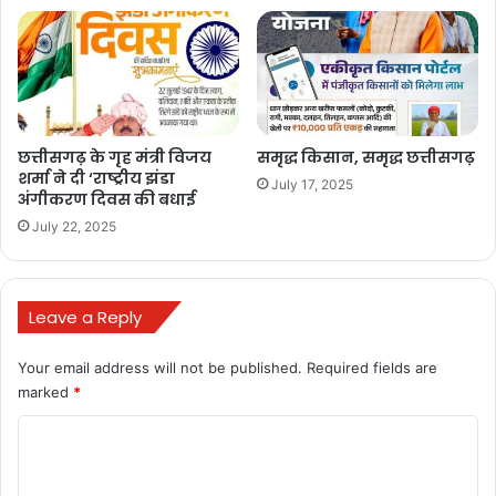
bulandmedia
छत्तीसगढ़ के गृह मंत्री विजय
समृद्ध किसान, समृद्ध छत्तीसगढ़
शर्मा ने दी ‘राष्ट्रीय झंडा
July 17, 2025
अंगीकरण दिवस की बधाई
July 22, 2025
Buland media
today news
Leave a Reply
बुलंद छत्तीसगढ़
Your email address will not be published.
Required fields are
marked
*
C
o