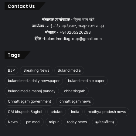
Contact Us
संचालक एवं संपादक -
ब्रिज भाल पांडे
कार्यालय -
साई मंदिर महादेवघाट, रायपुर (छत्तीसगढ़)
मोबाइल -
+916265226298
ईमेल -
bulandmediagroup@gmail.com
Tags
BJP
Breaking News
Buland media
buland media daily newspaper
buland media e paper
buland media manoj pandey
chhattisgarh
Chhattisgarh government
chhattisgarh news
CM bhupesh Baghel
cricket
India
madhya pradesh news
News
pm modi
raipur
today news
बुलंद छत्तीसगढ़