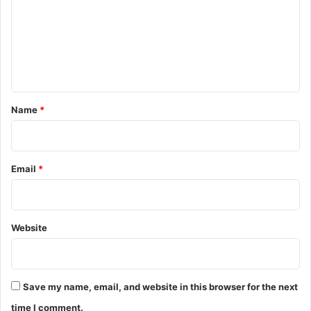
m
m
e
n
t
*
Name
*
Email
*
Website
Save my name, email, and website in this browser for the next
time I comment.