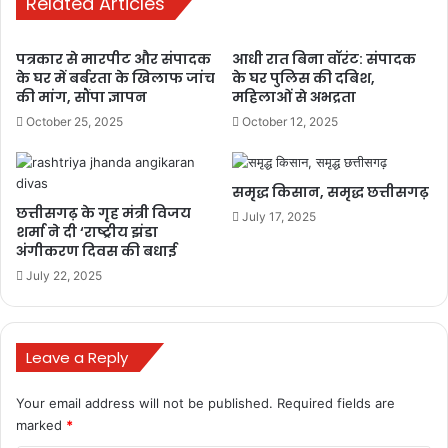
Related Articles
जैव विविधता के संरक्षण, ईको सिस्टम में सुधार लाने, ग्रास लैंड को बचाने,
नवीकरण ऊर्जा पर ध्यान देने, वेस्ट मैनेजमेंट, लैंड फील साइट, रीसाइक्लिंग,
सामाजिक भागीदारी, सिवरेज डिस्पोजमेंट विषयों पर भी विस्तार से चर्चा की।
पत्रकार से मारपीट और संपादक
आधी रात बिना वॉरंट: संपादक
के घर में बर्बरता के खिलाफ जांच
के घर पुलिस की दबिश,
की मांग, सौंपा ज्ञापन
महिलाओं से अभद्रता
बैठक में सुशासन अभिसरण विभाग, योजना आर्थिक एवं सांख्यिकी विभाग, वन एवं
October 25, 2025
October 12, 2025
जलवायु परिवर्तन विभाग, खनिज संसाधन विभाग, ऊर्जा विभाग, पंचायत एवं ग्रामीण
विकास विभाग, आवास एवं पर्यावरण विभाग, वन संरक्षक भू प्रबंधन, छत्तीसगढ़
बायोफ्यूल विकास प्राधिकरण, छत्तीसगढ़ नवीकरण ऊर्जा विकास एजेंसी, मनरेगा,
समृद्ध किसान, समृद्ध छत्तीसगढ़
पंचायत, छत्तीसगढ़ लघु वनोपज सहकारी संघ, कृषि किसान कल्याण एवं जैविक
छत्तीसगढ़ के गृह मंत्री विजय
July 17, 2025
शर्मा ने दी ‘राष्ट्रीय झंडा
प्रौद्योगिकी विभाग, मुख्य कार्यपालन अधिकारी इनक्यूबेशन सेंटर इंदिरा गांधी कृषि
अंगीकरण दिवस की बधाई
विश्वविद्यालय, सदस्य सचिव छत्तीसगढ़ पर्यावरण संरक्षण मंडल तथा संचालक नगर
July 22, 2025
एवं ग्राम निवेश के अधिकारी उपस्थित रहे।
bulandmedia
Leave a Reply
Your email address will not be published.
Required fields are
marked
*