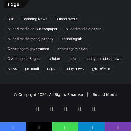
Tags
BJP
Breaking News
Buland media
buland media daily newspaper
buland media e paper
buland media manoj pandey
chhattisgarh
Chhattisgarh government
chhattisgarh news
CM bhupesh Baghel
cricket
India
madhya pradesh news
News
pm modi
raipur
today news
बुलंद छत्तीसगढ़
© Copyright 2026, All Rights Reserved |
Buland Media
Facebook
X
YouTube
Instagram
WhatsApp