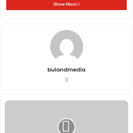
Show More
पत्रकार उत्पीड़न के खिलाफ प्रदेशभर में विरोध,
मुख्यमंत्री के नाम ज्ञापन सौंपे
November 11, 2025
‘जनसम्पर्क’ का अंधेरा: विज्ञापन अब ‘इनाम’
नहीं, ‘हथियार’ है!
November 11, 2025
bulandmedia
जनसम्पर्क विभाग: ‘प्रचार’ का मंच या ‘विवाद’
का अखाड़ा?
Website
November 11, 2025
पत्रकार सुरक्षा पर गंभीर आघात, मुख्यमंत्री के
मुख्यमंत्री
नाम सौंपा गया ज्ञापन
के
October 25, 2025
निर्देश
पर
किसानों