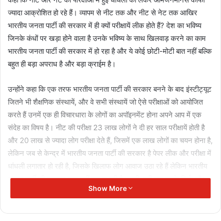
ज्यादा आक्रोशित हो रहे हैं। व्यापम से नीट तक और नीट से नेट तक आखिर
भारतीय जनता पार्टी की सरकार में ही क्यों परीक्षायें लीक होते हैं? देश का भविष्य
जिनके कंधों पर खड़ा होने वाला है उनके भविष्य के साथ खिलवाड़ करने का काम
भारतीय जनता पार्टी की सरकार में हो रहा है और ये कोई छोटी-मोटी बात नहीं बल्कि
बहुत ही बड़ा अपराध है और बड़ा क्राईम है।
उन्होंने कहा कि एक तरफ भारतीय जनता पार्टी की सरकार बनने के बाद इंस्टीट्यूट
जितने भी शैक्षणिक संस्थायें, और वे सभी संस्थायें जो ऐसे परीक्षाओं को आयोजित
करते हैं उनमें एक ही विचारधारा के लोगों का अपॉइनमेंट होना अपने आप में एक
संदेह का विषय है। नीट की परीक्षा 23 लाख लोगों ने दी हर साल परीक्षायें होती है
और 20 लाख से ज्यादा लोग परीक्षा देते हैं, जिसमें एक लाख लोगों का चयन होना है,
लेकिन जब से केन्द्र में भारतीय जनता पार्टी की सरकार है पेपर लीक और परीक्षा में
धांधली लगातार हो रही है, जिसके खिलाफ लोग आवाज उठा रहे हैं लेकिन भारतीय
जनता पार्टी की सरकार कुछ नहीं कर पा रही है। बड़ी-बड़ी बात करके सिर्फ और
Show More
सिर्फ लोगों की आवाज दबा रहे हैं लेकिन इस महत्वपूर्ण धांधली और पेपर लीक पर
थोड़ा भी लगाम नहीं लगा पा रहे हैं। 23 लाख परीक्षार्थियों के परिजन जो अपने घरों
को छोड़कर अलग-अलग प्रदेश में जाकर अपने बच्चों को कोचिंग दिलवाते हैं, ताकि