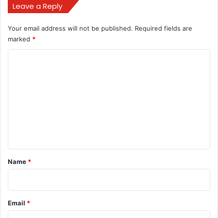
Leave a Reply
bulandmedia
Your email address will not be published.
Required fields are
marked
*
C
o
m
m
e
n
Buland media
today news
t
बुलंद छत्तीसगढ़
*
Name
*
Email
*