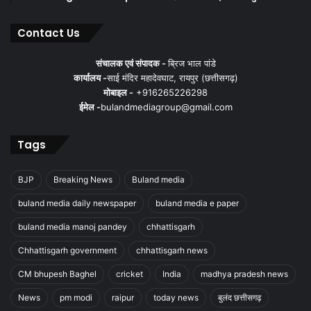
Contact Us
संचालक एवं संपादक -
ब्रिज भाल पांडे
कार्यालय -
साई मंदिर महादेवघाट, रायपुर (छत्तीसगढ़)
मोबाइल -
+916265226298
ईमेल -
bulandmediagroup@gmail.com
Tags
BJP
Breaking News
Buland media
buland media daily newspaper
buland media e paper
buland media manoj pandey
chhattisgarh
Chhattisgarh government
chhattisgarh news
CM bhupesh Baghel
cricket
India
madhya pradesh news
News
pm modi
raipur
today news
बुलंद छत्तीसगढ़